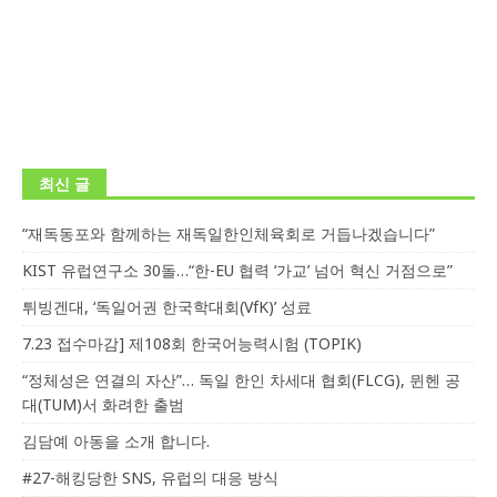
최신 글
“재독동포와 함께하는 재독일한인체육회로 거듭나겠습니다”
KIST 유럽연구소 30돌…“한-EU 협력 ‘가교’ 넘어 혁신 거점으로”
튀빙겐대, ‘독일어권 한국학대회(VfK)’ 성료
7.23 접수마감] 제108회 한국어능력시험 (TOPIK)
“정체성은 연결의 자산”… 독일 한인 차세대 협회(FLCG), 뮌헨 공
대(TUM)서 화려한 출범
김담예 아동을 소개 합니다.
#27-해킹당한 SNS, 유럽의 대응 방식