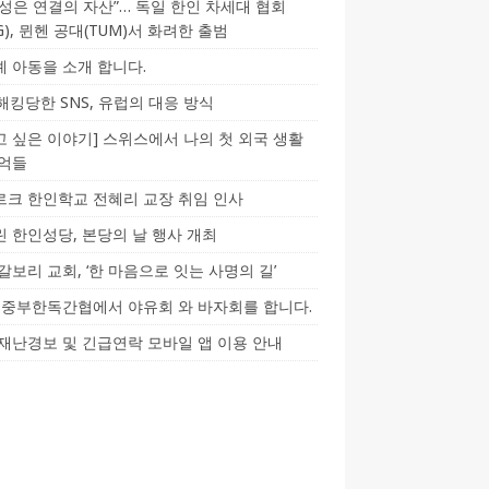
성은 연결의 자산”… 독일 한인 차세대 협회
CG), 뮌헨 공대(TUM)서 화려한 출범
 아동을 소개 합니다.
-해킹당한 SNS, 유럽의 대응 방식
 싶은 이야기] 스위스에서 나의 첫 외국 생활
기억들
크 한인학교 전혜리 교장 취임 인사
 한인성당, 본당의 날 행사 개최
갈보리 교회, ‘한 마음으로 잇는 사명의 길’
5] 중부한독간협에서 야유회 와 바자회를 합니다.
재난경보 및 긴급연락 모바일 앱 이용 안내