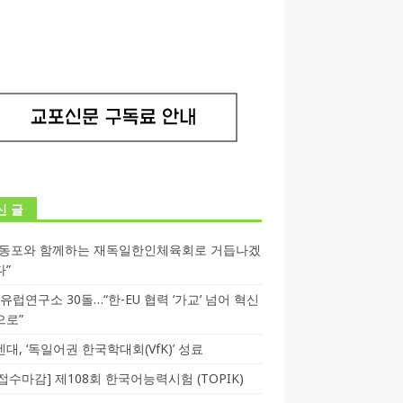
신 글
독동포와 함께하는 재독일한인체육회로 거듭나겠
다”
T 유럽연구소 30돌…“한-EU 협력 ‘가교’ 넘어 혁신
으로”
대, ‘독일어권 한국학대회(VfK)’ 성료
3 접수마감] 제108회 한국어능력시험 (TOPIK)