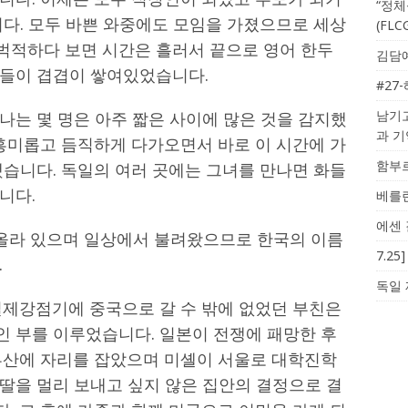
“정체
니다. 모두 바쁜 와중에도 모임을 가졌으므로 세상
(FL
적하다 보면 시간은 흘러서 끝으로 영어 한두
김담예
들이 겹겹이 쌓여있었습니다.
#27
남기고
나는 몇 명은 아주 짧은 사이에 많은 것을 감지했
과 
 흥미롭고 듬직하게 다가오면서 바로 이 시간에 가
함부르
했습니다. 독일의 여러 곳에는 그녀를 만나면 화들
니다.
베를린
에센 
 올라 있으며 일상에서 불려왔으므로 한국의 이름
7.2
.
독일 
일제강점기에 중국으로 갈 수 밖에 없었던 부친은
 부를 이루었습니다. 일본이 전쟁에 패망한 후
부산에 자리를 잡았으며 미셸이 서울로 대학진학
딸을 멀리 보내고 싶지 않은 집안의 결정으로 결