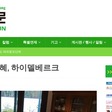
칼럼
특별연재
기고
게시판 / 행사 / 알림
년도 재외동포단체
지혜, 하이델베르크
인회장선거 공고
게시판 / 행사 / 알림
독일 연방·주정부 조치현황
 재독일한인체육회로 거듭나겠습니다”
한인소식
…“한-EU 협력 ‘가교’ 넘어 혁신 거점으로”
한인소식