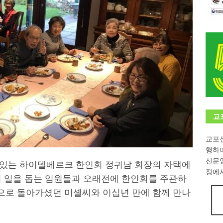
학대회(VfK)’ 성료
한인소식
8회 한국어능력시험 (TOPIK)
게시판 / 행사 / 알림
 독일 한인 차세대 협회(FLCG), 뮌헨 공대(TUM)서 화려한 출범
한
니다.
사랑의 손길
.
게시판 / 행사 / 알림
교
교포신
행하
신문
에 있는 하이델베르크 한인회 정귀남 회장의 자택에
정에서
의 일을 돕는 임원들과 오래전에 한인회를 주관하
국으로 돌아가셨던 미셸씨와 이십년 만에 함께 만나