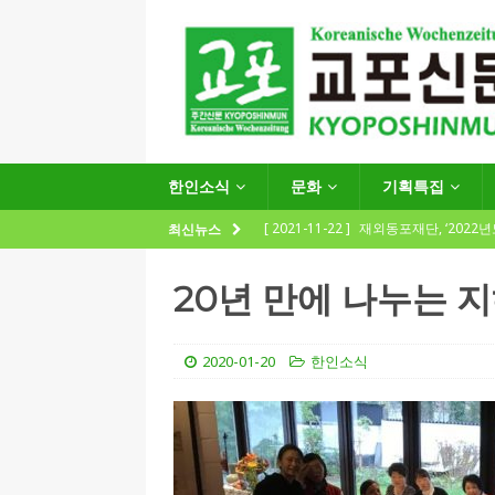
한인소식
문화
기획특집
[ 2021-11-22 ]
재외동포재단, ‘2022
최신뉴스
지원사업 수요조사’ 실시
한인소식
20년 만에 나누는 
[ 2021-09-24 ]
함부르크한인회
제57회 정기총회 공고 및 제30대 한
2020-01-20
한인소식
[ 2020-12-14 ]
코로나 확산세에 따른 
(12.14일 기준)
게시판 / 행사 / 알림
[ 2026-07-27 ]
“재독동포와 함께하는
[ 2026-07-27 ]
KIST 유럽연구소 30돌