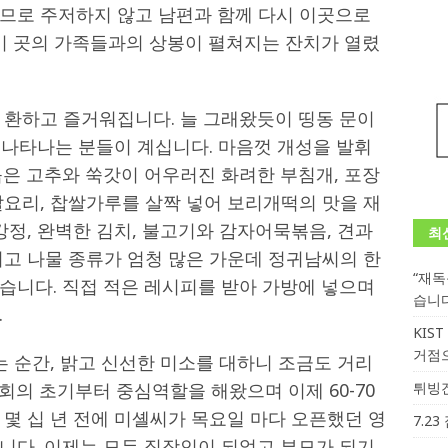
므로 주저하지 않고 남편과 함께 다시 이곳으로
 이 곳의 가족들과의 상봉이 펼쳐지는 잔치가 열렸
 환하고 즐거워집니다. 늘 그래왔듯이 띵동 문이
고 나타나는 분들이 계십니다. 마음껏 개성을 발휘
붉은 고추와 쑥갓이 어우러진 화려한 부침개, 포장
발요리, 찹쌀가루를 살짝 넣어 보리개떡의 맛을 재
강정, 완벽한 김치, 불고기와 감자어묵볶음, 견과
최
리고 나물 종류가 엄청 많은 가운데 정귀남씨의 한
“재
습니다. 직접 적은 레시피를 받아 가방에 넣으며
습니
.
KIS
거점
는 순간, 밝고 신선한 미소를 대하니 조금도 거리
의 초기부터 중심역할을 해왔으며 이제 60-70
튀빙겐
몇 십 년 전에 미셸씨가 목요일 마다 오픈했던 영
7.2
니다. 이제는 모두 직장인이 되었고 부모가 되기