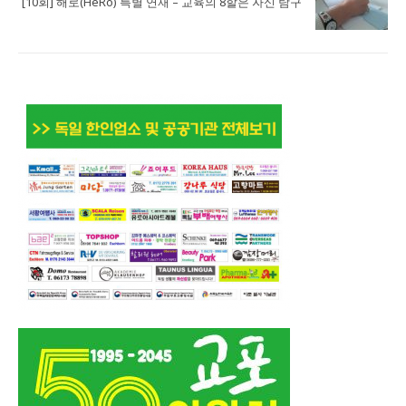
[10회] 해로(HeRo) 특별 연재 – 교육의 8할은 자신 탐구