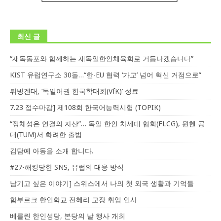
최신 글
“재독동포와 함께하는 재독일한인체육회로 거듭나겠습니다”
KIST 유럽연구소 30돌…“한-EU 협력 ‘가교’ 넘어 혁신 거점으로”
튀빙겐대, ‘독일어권 한국학대회(VfK)’ 성료
7.23 접수마감] 제108회 한국어능력시험 (TOPIK)
“정체성은 연결의 자산”… 독일 한인 차세대 협회(FLCG), 뮌헨 공
대(TUM)서 화려한 출범
김담예 아동을 소개 합니다.
#27-해킹당한 SNS, 유럽의 대응 방식
남기고 싶은 이야기] 스위스에서 나의 첫 외국 생활과 기억들
함부르크 한인학교 전혜리 교장 취임 인사
베를린 한인성당, 본당의 날 행사 개최