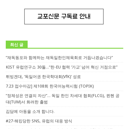
최신 글
“재독동포와 함께하는 재독일한인체육회로 거듭나겠습니다”
KIST 유럽연구소 30돌…“한-EU 협력 ‘가교’ 넘어 혁신 거점으로”
튀빙겐대, ‘독일어권 한국학대회(VfK)’ 성료
7.23 접수마감] 제108회 한국어능력시험 (TOPIK)
“정체성은 연결의 자산”… 독일 한인 차세대 협회(FLCG), 뮌헨 공
대(TUM)서 화려한 출범
김담예 아동을 소개 합니다.
#27-해킹당한 SNS, 유럽의 대응 방식