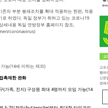
학대회(VfK)’ 성료
한인소식
 기존의 부분 봉쇄조치를 확대 적용하는 한편, 적용
8회 한국어능력시험 (TOPIK)
게시판 / 행사 / 알림
기로 하였다. 독일 정부가 취하고 있는 코로나19
(상세내용 독일 연방정부 홈페이지 참조,
 독일 한인 차세대 협회(FLCG), 뮌헨 공대(TUM)서 화려한 출범
한
men/coronavirus)
니다.
사랑의 손길
.
게시판 / 행사 / 알림
교
 가능(14세 이하는 제외)
교포신
행하
적 접촉제한 완화
신문
정에서
(가족, 친지) 구성원 최대 4명까지 모임 가능(14
5-7일전(Schutzwoche)부터 최대한 타인과의