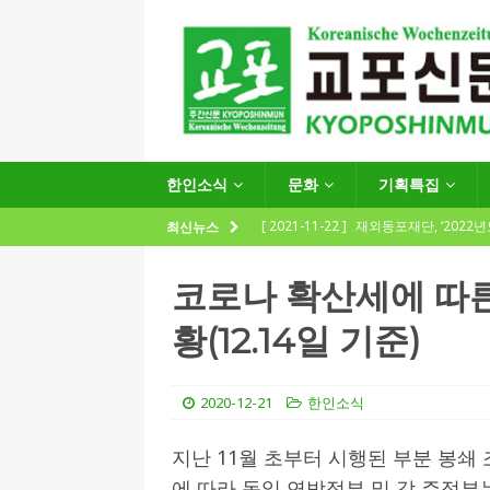
한인소식
문화
기획특집
[ 2021-11-22 ]
재외동포재단, ‘2022
최신뉴스
지원사업 수요조사’ 실시
한인소식
코로나 확산세에 따른
[ 2021-09-24 ]
함부르크한인회
황(12.14일 기준)
제57회 정기총회 공고 및 제30대 한
[ 2020-12-14 ]
코로나 확산세에 따른 
2020-12-21
한인소식
(12.14일 기준)
게시판 / 행사 / 알림
[ 2026-07-27 ]
“재독동포와 함께하는
지난 11월 초부터 시행된 부분 봉쇄
에 따라 독일 연방정부 및 각 주정부
[ 2026-07-27 ]
KIST 유럽연구소 30돌