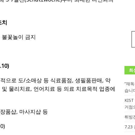
 조치
소 불꽃놀이 금지
10)
최
외적으로 도/소매상 등 식료품점, 생필품판매, 약
“재
종 및 물리치료, 언어치료 등 의료 치료목적 업종에
습니
KIS
거점
화장품샵, 마사지샵 등
튀빙겐
0)
7.2