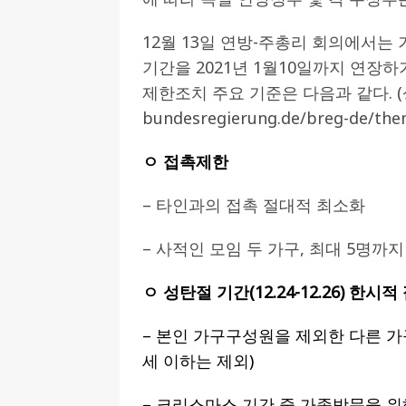
[ 2026-07-27 ]
튀빙겐대, ‘독일어권 한국
12월 13일 연방-주총리 회의에서는
[ 2026-07-20 ]
7.23 접수마감] 제10
기간을 2021년 1월10일까지 연장하
제한조치 주요 기준은 다음과 같다. 
[ 2026-07-20 ]
“정체성은 연결의 자산”…
bundesregierung.de/breg-de/the
인소식
[ 2026-07-20 ]
김담예 아동을 소개 합
ㅇ 접촉제한
[ 2022-03-20 ]
사진의 주인을 찾습니다
– 타인과의 접촉 절대적 최소화
– 사적인 모임 두 가구, 최대 5명까지
ㅇ 성탄절 기간(12.24-12.26) 한시
– 본인 가구구성원을 제외한 다른 가구
세 이하는 제외)
– 크리스마스 기간 중 가족방문을 위해 