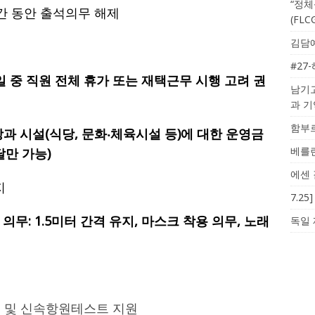
“정체
기간 동안 출석의무 해제
(FL
김담예
#27
1.10일 중 직원 전체 휴가 또는 재택근무 시행 고려 권
남기고
과 
함부르
업장과 시설(식당, 문화‧체육시설 등)에 대한 운영금
베를린
달만 가능)
에센 
지
7.2
무: 1.5미터 간격 유지, 마스크 착용 의무, 노래
독일 
공급 및 신속항원테스트 지원