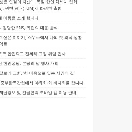
성은 연결의 자산”… 독일 한인 차세대 협회
CG), 뮌헨 공대(TUM)서 화려한 출범
 아동을 소개 합니다.
-해킹당한 SNS, 유럽의 대응 방식
 싶은 이야기] 스위스에서 나의 첫 외국 생활
기억들
크 한인학교 전혜리 교장 취임 인사
 한인성당, 본당의 날 행사 개최
갈보리 교회, ‘한 마음으로 잇는 사명의 길’
5] 중부한독간협에서 야유회 와 바자회를 합니다.
재난경보 및 긴급연락 모바일 앱 이용 안내