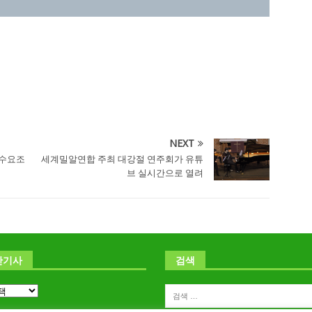
NEXT
 수요조
세계밀알연합 주최 대강절 연주회가 유튜
브 실시간으로 열려
난기사
검색