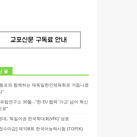
신 글
독동포와 함께하는 재독일한인체육회로 거듭나겠
다”
T 유럽연구소 30돌…“한-EU 협력 ‘가교’ 넘어 혁신
으로”
대, ‘독일어권 한국학대회(VfK)’ 성료
3 접수마감] 제108회 한국어능력시험 (TOPIK)