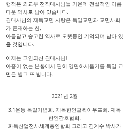
행적은 외교부 전직대사님들 가운데 전설적인 아름
다운 역사로 남아 있습니다.
권대사님의 재독교민 사랑은 독일교민과 교민사회
가 존재하는 한,
아름답고 숭고한 역사로 오랫동안 기억되며 남아 있
을 것입니다.
이제는 고인되신 권대사님!
아픔이 없는 본향에서 편히 영면하시옵기를 독일 교
민은 빌고 또 빕니다.
2021년 2월
3.1운동 독일기념회, 재독한인글뤽아우프회, 재독
한인간호협회,
파독산업전사세계총연합회 그리고 김계수 박사가