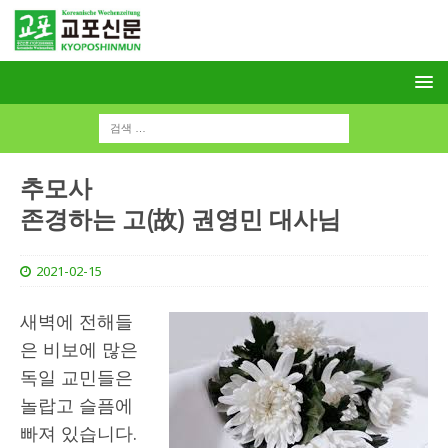
추모사
존경하는 고(故) 권영민 대사님
2021-02-15
새벽에 전해들
은 비보에 많은
독일 교민들은
놀랍고 슬픔에
빠져 있습니다.