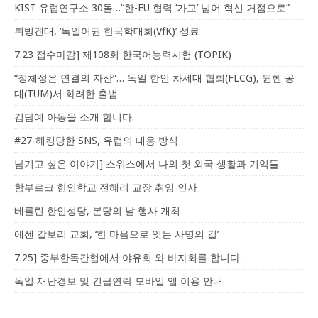
KIST 유럽연구소 30돌…“한-EU 협력 ‘가교’ 넘어 혁신 거점으로”
튀빙겐대, ‘독일어권 한국학대회(VfK)’ 성료
7.23 접수마감] 제108회 한국어능력시험 (TOPIK)
“정체성은 연결의 자산”… 독일 한인 차세대 협회(FLCG), 뮌헨 공
대(TUM)서 화려한 출범
김담예 아동을 소개 합니다.
#27-해킹당한 SNS, 유럽의 대응 방식
남기고 싶은 이야기] 스위스에서 나의 첫 외국 생활과 기억들
함부르크 한인학교 전혜리 교장 취임 인사
베를린 한인성당, 본당의 날 행사 개최
에센 갈보리 교회, ‘한 마음으로 잇는 사명의 길’
7.25] 중부한독간협에서 야유회 와 바자회를 합니다.
독일 재난경보 및 긴급연락 모바일 앱 이용 안내