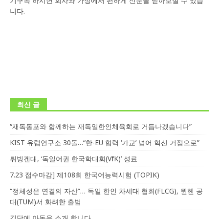
기구독 하시면 회사와 가정에서 편하게 신문을 받아보실 수 있습
니다.
최신 글
“재독동포와 함께하는 재독일한인체육회로 거듭나겠습니다”
KIST 유럽연구소 30돌…“한-EU 협력 ‘가교’ 넘어 혁신 거점으로”
튀빙겐대, ‘독일어권 한국학대회(VfK)’ 성료
7.23 접수마감] 제108회 한국어능력시험 (TOPIK)
“정체성은 연결의 자산”… 독일 한인 차세대 협회(FLCG), 뮌헨 공
대(TUM)서 화려한 출범
김담예 아동을 소개 합니다.