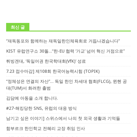
최신 글
“재독동포와 함께하는 재독일한인체육회로 거듭나겠습니다”
KIST 유럽연구소 30돌…“한-EU 협력 ‘가교’ 넘어 혁신 거점으로”
튀빙겐대, ‘독일어권 한국학대회(VfK)’ 성료
7.23 접수마감] 제108회 한국어능력시험 (TOPIK)
“정체성은 연결의 자산”… 독일 한인 차세대 협회(FLCG), 뮌헨 공
대(TUM)서 화려한 출범
김담예 아동을 소개 합니다.
#27-해킹당한 SNS, 유럽의 대응 방식
남기고 싶은 이야기] 스위스에서 나의 첫 외국 생활과 기억들
함부르크 한인학교 전혜리 교장 취임 인사