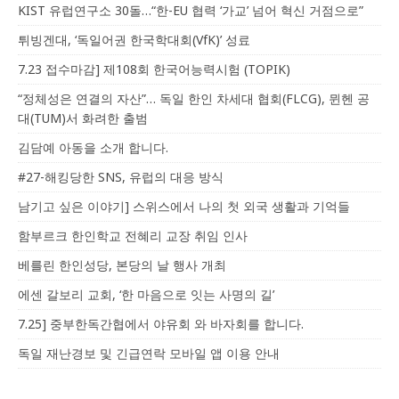
KIST 유럽연구소 30돌…“한-EU 협력 ‘가교’ 넘어 혁신 거점으로”
튀빙겐대, ‘독일어권 한국학대회(VfK)’ 성료
7.23 접수마감] 제108회 한국어능력시험 (TOPIK)
“정체성은 연결의 자산”… 독일 한인 차세대 협회(FLCG), 뮌헨 공
대(TUM)서 화려한 출범
김담예 아동을 소개 합니다.
#27-해킹당한 SNS, 유럽의 대응 방식
남기고 싶은 이야기] 스위스에서 나의 첫 외국 생활과 기억들
함부르크 한인학교 전혜리 교장 취임 인사
베를린 한인성당, 본당의 날 행사 개최
에센 갈보리 교회, ‘한 마음으로 잇는 사명의 길’
7.25] 중부한독간협에서 야유회 와 바자회를 합니다.
독일 재난경보 및 긴급연락 모바일 앱 이용 안내