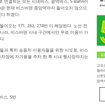
연결되는 모든 시내버스, 광역버스, S-Bahn이
hn은 현재 비스바덴 중앙역까지 들어오지 않으므
학대회(VfK)’ 성료
한인소식
다 하겠다.
8회 한국어능력시험 (TOPIK)
게시판 / 행사 / 알림
 독일 한인 차세대 협회(FLCG), 뮌헨 공대(TUM)서 화려한 출범
한
는 171, 262, 274번 이 해당된다. 노선 전
니라, 비스바덴 시내 구간에서만 무료 이용이 가
다.
니다.
사랑의 손길
.
게시판 / 행사 / 알림
들과 특히 승용차 이용자들을 위한 시도로, 비스
교
 주차장에 자가용을 주차 한 후 시내 행사장까지는
교포신
행하
신문
정에서
버스, S반