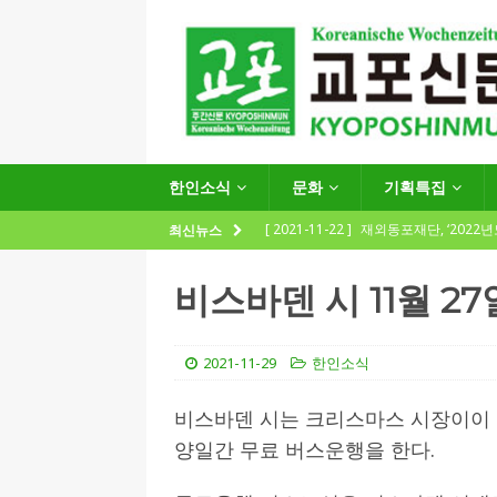
한인소식
문화
기획특집
[ 2021-11-22 ]
재외동포재단, ‘2022
최신뉴스
지원사업 수요조사’ 실시
한인소식
비스바덴 시 11월 27
[ 2021-09-24 ]
함부르크한인회
제57회 정기총회 공고 및 제30대 한
2021-11-29
한인소식
[ 2020-12-14 ]
코로나 확산세에 따른 
비스바덴 시는 크리스마스 시장이이 열리
(12.14일 기준)
게시판 / 행사 / 알림
양일간 무료 버스운행을 한다.
[ 2026-07-27 ]
“재독동포와 함께하는
[ 2026-07-27 ]
KIST 유럽연구소 30돌