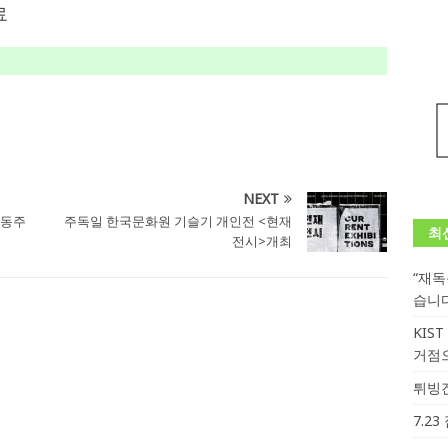
료
NEXT
윤동주
주독일 한국문화원 기슬기 개인전 <현재
최
전시>개최
“재
습니
KIS
거점
튀빙겐
7.2