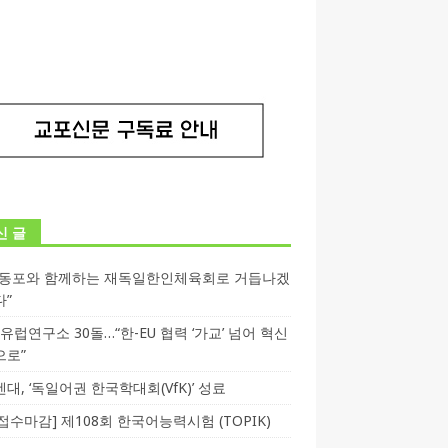
신 글
독동포와 함께하는 재독일한인체육회로 거듭나겠
다”
T 유럽연구소 30돌…“한-EU 협력 ‘가교’ 넘어 혁신
으로”
대, ‘독일어권 한국학대회(VfK)’ 성료
3 접수마감] 제108회 한국어능력시험 (TOPIK)