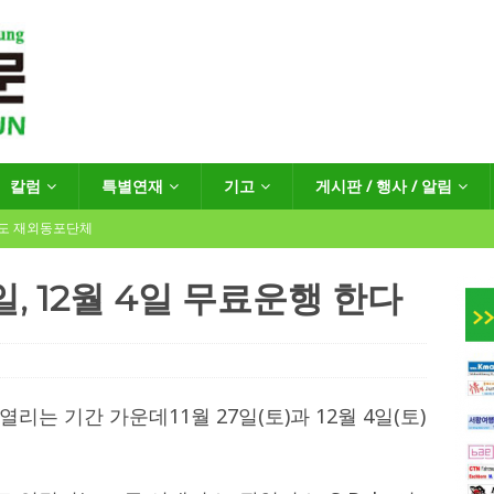
칼럼
특별연재
기고
게시판 / 행사 / 알림
년도 재외동포단체
일, 12월 4일 무료운행 한다
인회장선거 공고
게시판 / 행사 / 알림
독일 연방·주정부 조치현황
는 기간 가운데11월 27일(토)과 12월 4일(토)
 재독일한인체육회로 거듭나겠습니다”
한인소식
…“한-EU 협력 ‘가교’ 넘어 혁신 거점으로”
한인소식