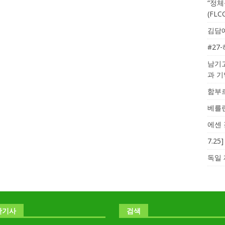
“정체
(FL
김담예
#27
남기고
과 
함부르
베를린
에센 
7.2
독일 
난기사
검색