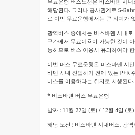
무료운행 버스노선은 비스바덴 시내로 
해당된다. 그러나 공사관계로 S-Ba
[ 2026-07-27 ]
튀빙겐대, ‘독일어권 한국
로 이번 무료운행에서는 큰 의미가 없
[ 2026-07-20 ]
7.23 접수마감] 제10
[ 2026-07-20 ]
“정체성은 연결의 자산”…
광역버스 중에서는 비스바덴 시내로 들어오
인소식
구간에서 무료이용이 가능한 것이 아
능하므로 버스 이용시 유의하여야 한
[ 2026-07-20 ]
김담예 아동을 소개 합
[ 2022-03-20 ]
사진의 주인을 찾습니다
이번 버스 무료운행은 비스바덴 시민
바덴 시내 진입하기 전에 있는 P+R
버스를 이용하라는 취지로 시행된다.
* 비스바덴 버스 무료운행
날짜 : 11월 27일 (토) / 12월 4일 (토)
해당 노선 : 비스바덴 시내버스, 광역