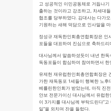
고 성공적인 이민공동체로 거듭나기
출하는 것이라고 강조하고, 차세대
협조를 당부하였다. 김대사는 다가오
기원하는 새해 덕담으로 인사말을 마
정성규 재독한인회총연합회장은 인사
포들을 대표하여 진심으로 축하드리
대사님께서 말씀하셨듯이 내년 한독수
독동포들이 합심하여 참여하면서 한
유제헌 재유럽한인회총연합회장은 건
가한 재독동포 1세들이 행복한 노후대
베를린한인회가 받았는데, 아직 진
안보 전문가이신 대사님께서 유럽한
이 3가지를 대사님께 부탁드린다”고 
일”을 외치며 잔을 들렀다.