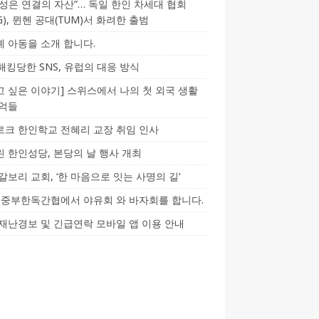
성은 연결의 자산”… 독일 한인 차세대 협회
CG), 뮌헨 공대(TUM)서 화려한 출범
 아동을 소개 합니다.
-해킹당한 SNS, 유럽의 대응 방식
 싶은 이야기] 스위스에서 나의 첫 외국 생활
기억들
크 한인학교 전혜리 교장 취임 인사
 한인성당, 본당의 날 행사 개최
갈보리 교회, ‘한 마음으로 잇는 사명의 길’
5] 중부한독간협에서 야유회 와 바자회를 합니다.
재난경보 및 긴급연락 모바일 앱 이용 안내