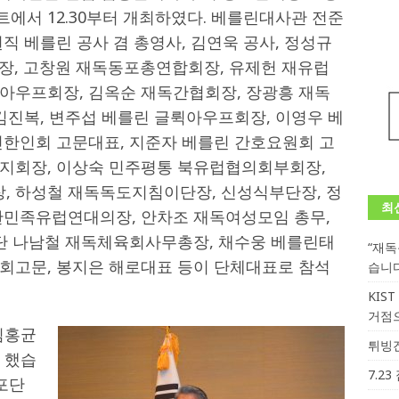
에서 12.30부터 개최하였다. 베를린대사관 전준
직 베를린 공사 겸 총영사, 김연욱 공사, 정성규
장, 고창원 재독동포총연합회장, 유제헌 재유럽
아우프회장, 김옥순 재독간협회장, 장광흥 재독
김진복, 변주섭 베를린 글뤽아우프회장, 이영우 베
린한인회 고문대표, 지준자 베를린 간호요원회 고
지회장, 이상숙 민주평통 북유럽협의회부회장,
, 하성철 재독독도지침이단장, 신성식부단장, 정
최
한민족유럽연대의장, 안차조 재독여성모임 총무,
명단 나남철 재독체육회사무총장, 채수웅 베를린태
“재
회고문, 봉지은 해로대표 등이 단체대표로 참석
습니
KIS
거점
김홍균
튀빙겐
 했습
7.2
포단