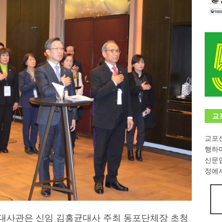
학대회(VfK)’ 성료
한인소식
8회 한국어능력시험 (TOPIK)
게시판 / 행사 / 알림
 독일 한인 차세대 협회(FLCG), 뮌헨 공대(TUM)서 화려한 출범
한
니다.
사랑의 손길
.
게시판 / 행사 / 알림
교
교포신
행하
신문
정에서
민국대사관은 신임 김홍균대사 주최 동포단체장 초청