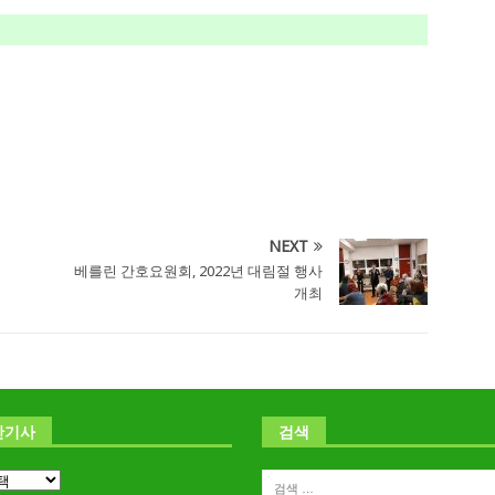
NEXT
베를린 간호요원회, 2022년 대림절 행사
개최
난기사
검색