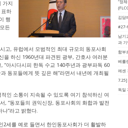
“정체
러 가지
(FL
 표하
김담예
이 행
 모든
#27
남기고
과 
시고, 유럽에서 모범적인 최대 규모의 동포사회
함부르
신을 하신 1960년대 파견된 광부, 간호사 여러분
베를린
 “아시다시피 한독 수교 140주년과 광부파독 60
에센 
관과 동포들에게 뜻 깊은 해”라면서 내년에 개최될
7.2
독일 
력적인 소통이 지속될 수 있도록 여기 참석하신 여
서, “동포들의 권익신장, 동포사회의 화합과 발전
하나”라고 밝혔다.
인2세를 예로 들면서 한인동포사회가 더 활발하