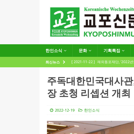
한인소식
문화
기획특집
[ 2021-11-22 ]
재외동포재단, ‘2022
최신뉴스
지원사업 수요조사’ 실시
한인소식
주독대한민국대사관,
[ 2021-09-24 ]
함부르크한인회
장 초청 리셉션 개최
제57회 정기총회 공고 및 제30대 한
[ 2020-12-14 ]
코로나 확산세에 따른 
2022-12-19
한인소식
(12.14일 기준)
게시판 / 행사 / 알림
[ 2026-07-27 ]
“재독동포와 함께하는
[ 2026-07-27 ]
KIST 유럽연구소 30돌