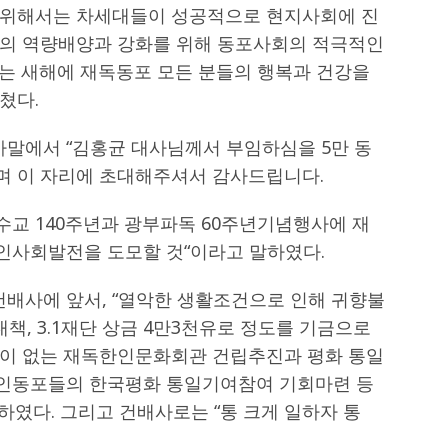
 위해서는 차세대들이 성공적으로 현지사회에 진
들의 역량배양과 강화를 위해 동포사회의 적극적인
는 새해에 재독동포 모든 분들의 행복과 건강을
쳤다.
말에서 “김홍균 대사님께서 부임하심을 5만 동
며 이 자리에 초대해주셔서 감사드립니다.
교 140주년과 광부파독 60주년기념행사에 재
인사회발전을 도모할 것“이라고 말하였다.
배사에 앞서, “열악한 생활조건으로 인해 귀향불
책, 3.1재단 상금 4만3천유로 정도를 기금으로
전이 없는 재독한인문화회관 건립추진과 평화 통일
인동포들의 한국평화 통일기여참여 기회마련 등
하였다. 그리고 건배사로는 “통 크게 일하자 통