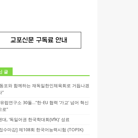
신 글
독동포와 함께하는 재독일한인체육회로 거듭나겠
다”
T 유럽연구소 30돌…“한-EU 협력 ‘가교’ 넘어 혁신
으로”
대, ‘독일어권 한국학대회(VfK)’ 성료
3 접수마감] 제108회 한국어능력시험 (TOPIK)