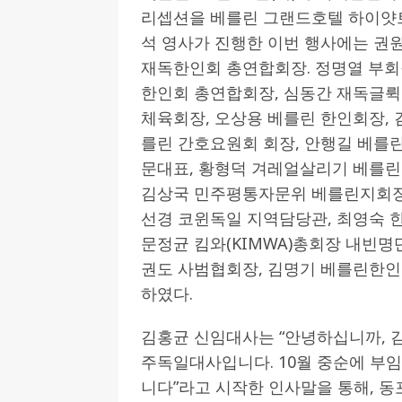
리셉션을 베를린 그랜드호텔 하이얏트
석 영사가 진행한 이번 행사에는 권원
재독한인회 총연합회장. 정명열 부회
한인회 총연합회장, 심동간 재독글뤽
체육회장, 오상용 베를린 한인회장, 
를린 간호요원회 회장, 안행길 베를
문대표, 황형덕 겨레얼살리기 베를린
김상국 민주평통자문위 베를린지회장
선경 코윈독일 지역담당관, 최영숙 
문정균 킴와(KIMWA)총회장 내빈
권도 사범협회장, 김명기 베를린한인
하였다.
김홍균 신임대사는 “안녕하십니까, 
주독일대사입니다. 10월 중순에 부임
니다”라고 시작한 인사말을 통해, 동