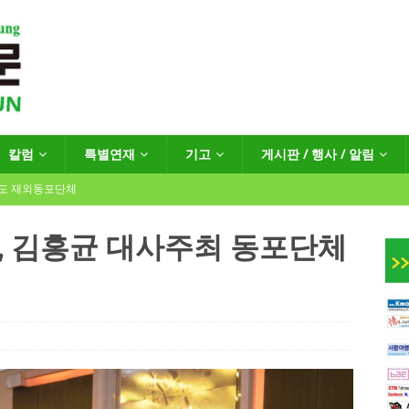
칼럼
특별연재
기고
게시판 / 행사 / 알림
년도 재외동포단체
 김홍균 대사주최 동포단체
인회장선거 공고
게시판 / 행사 / 알림
독일 연방·주정부 조치현황
 재독일한인체육회로 거듭나겠습니다”
한인소식
…“한-EU 협력 ‘가교’ 넘어 혁신 거점으로”
한인소식