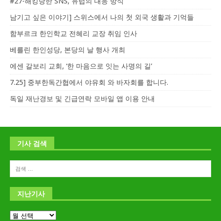
#27-해킹당한 SNS, 유럽의 대응 방식
남기고 싶은 이야기] 스위스에서 나의 첫 외국 생활과 기억들
함부르크 한인학교 전혜리 교장 취임 인사
베를린 한인성당, 본당의 날 행사 개최
에센 갈보리 교회, ‘한 마음으로 잇는 사명의 길’
7.25] 중부한독간협에서 야유회 와 바자회를 합니다.
독일 재난경보 및 긴급연락 모바일 앱 이용 안내
기사 검색
지난기사