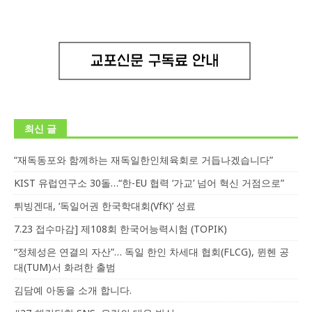
최신 글
“재독동포와 함께하는 재독일한인체육회로 거듭나겠습니다”
KIST 유럽연구소 30돌…“한-EU 협력 ‘가교’ 넘어 혁신 거점으로”
튀빙겐대, ‘독일어권 한국학대회(VfK)’ 성료
7.23 접수마감] 제108회 한국어능력시험 (TOPIK)
“정체성은 연결의 자산”… 독일 한인 차세대 협회(FLCG), 뮌헨 공
대(TUM)서 화려한 출범
김담예 아동을 소개 합니다.