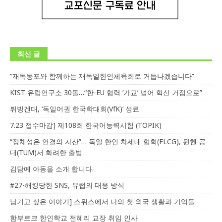
최신 글
“재독동포와 함께하는 재독일한인체육회로 거듭나겠습니다”
KIST 유럽연구소 30돌…“한-EU 협력 ‘가교’ 넘어 혁신 거점으로”
튀빙겐대, ‘독일어권 한국학대회(VfK)’ 성료
7.23 접수마감] 제108회 한국어능력시험 (TOPIK)
“정체성은 연결의 자산”… 독일 한인 차세대 협회(FLCG), 뮌헨 공
대(TUM)서 화려한 출범
김담예 아동을 소개 합니다.
#27-해킹당한 SNS, 유럽의 대응 방식
남기고 싶은 이야기] 스위스에서 나의 첫 외국 생활과 기억들
함부르크 한인학교 전혜리 교장 취임 인사