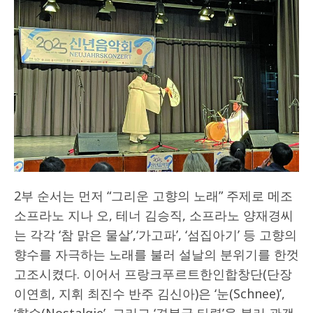
2부 순서는 먼저 “그리운 고향의 노래” 주제로 메조
소프라노 지나 오, 테너 김승직, 소프라노 양재경씨
는 각각 ‘참 맑은 물살’,‘가고파’, ‘섬집아기’ 등 고향의
향수를 자극하는 노래를 불러 설날의 분위기를 한껏
고조시켰다. 이어서 프랑크푸르트한인합창단(단장
이연희, 지휘 최진수 반주 김신아)은 ‘눈(Schnee)’,