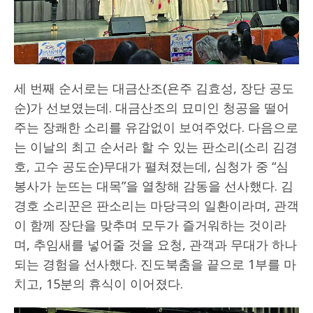
세 번째 순서로는 대금산조(욘주 김효성, 장단 공도
순)가 선보였는데. 대금산조의 묘미인 청공을 떨어
주는 장쾌한 소리를 유감없이 보여주었다. 다음으로
는 이날의 최고 순서라 할 수 있는 판소리(소리 김경
호, 고수 공도순)무대가 펼쳐졌는데, 심청가 중 “심
봉사가 눈뜨는 대목”을 열창해 감동을 선사했다. 김
경호 소리꾼은 판소리는 마당극의 일환이라며, 관객
이 함께 장단을 맞추며 모두가 즐거워하는 것이라
며, 추임새를 넣어줄 것을 요청, 관객과 무대가 하나
되는 경험을 선사했다. 진도북춤을 끝으로 1부를 마
치고, 15분의 휴식이 이어졌다.