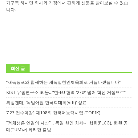
기구독 하시면 회사와 가정에서 편하게 신문을 받아보실 수 있습
니다.
최신 글
“재독동포와 함께하는 재독일한인체육회로 거듭나겠습니다”
KIST 유럽연구소 30돌…“한-EU 협력 ‘가교’ 넘어 혁신 거점으로”
튀빙겐대, ‘독일어권 한국학대회(VfK)’ 성료
7.23 접수마감] 제108회 한국어능력시험 (TOPIK)
“정체성은 연결의 자산”… 독일 한인 차세대 협회(FLCG), 뮌헨 공
대(TUM)서 화려한 출범