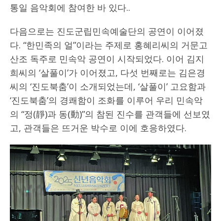
통일 음악회에 참여한 바 있다..
다음으로는 진도군립민속예술단의 공연이 이어졌
다. “한민족의 얼”이라는 주제로 홍혜리씨의 거문고
산조 독주로 민속악 공연이 시작되었다. 이어 김지
희씨의 ‘살풀이’가 이어졌고, 다섯 번째로는 김은경
씨의 ‘진도북춤’이 소개되었는데, ‘살풀이’ 고요함과
‘진도북춤’의 경쾌함이 조화를 이루어 우리 민속악
의 “정(靜)과 동(動)”의 참된 진수를 관객들에 선보였
고, 관객들은 뜨거운 박수로 이에 호응하였다.