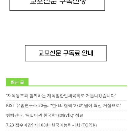
최신 글
“재독동포와 함께하는 재독일한인체육회로 거듭나겠습니다”
KIST 유럽연구소 30돌…“한-EU 협력 ‘가교’ 넘어 혁신 거점으로”
튀빙겐대, ‘독일어권 한국학대회(VfK)’ 성료
7.23 접수마감] 제108회 한국어능력시험 (TOPIK)