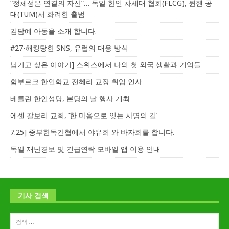
“정체성은 연결의 자산”… 독일 한인 차세대 협회(FLCG), 뮌헨 공
대(TUM)서 화려한 출범
김담예 아동을 소개 합니다.
#27-해킹당한 SNS, 유럽의 대응 방식
남기고 싶은 이야기] 스위스에서 나의 첫 외국 생활과 기억들
함부르크 한인학교 전혜리 교장 취임 인사
베를린 한인성당, 본당의 날 행사 개최
에센 갈보리 교회, ‘한 마음으로 잇는 사명의 길’
7.25] 중부한독간협에서 야유회 와 바자회를 합니다.
독일 재난경보 및 긴급연락 모바일 앱 이용 안내
기사 검색