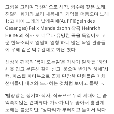
고향을 그리며 “남촌“ 으로 시작, 향수에 젖은 노래,
진달래 향기와 보리 내음새의 기억을 더듬으며 노래
했고 이어 노래의 날개위에(Auf Flügeln des
Gesanges) Felix Mendeldsohn 작곡 Heinrich
Heine 의 작사 로 너무나 유명한 곡을 독일어로 고
운 한목소리로 열열히 열창 하니 많은 독일 관중들
이 우레 같은 박수갈채로 화답 했다.
신상욱 편곡의 ‘봄이 오는길’은 가사가 말하듯 “하얀
새옷 입고 분홍신 갈아 신고, 웃으며 반기려 하네”처
럼, 파스텔 파티복으로 곱게 단장한 단원들은 마치
선녀들이 내려와 노래하는 것처럼 보이고 들렷다.
‘밤양갱’은 장기하 작사, 작곡으로 우리 세대에는 좀
익숙치않은 견과류다. 가사가 너무 좋아서 흥겹게
노래는 불렀지만, “상다리가 부러지고 둘이서 먹다