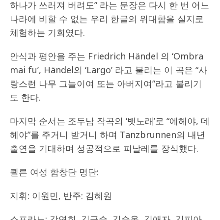
하나가 쓰러져 버려도” 라는 문장은 다시 한 번 어느
나라에 비할 수 없는 우리 한글의 위대함을 실지로
체험하는 기회였다.
안식과 평안을 주는 Friedrich Händel 의 ‘Ombra
mai fu’, Händel의 ‘Largo’ 라고 불리는 이 곡은 “사
랑스런 나무 그늘이여 또는 아버지여”라고 불리기
도 한다.
마지막 순서는 조두남 작곡의 ‘뱃노래’로 “에헤야, 데
헤야”를 주거니 받거니 하며 Tanzbrunnen의 내년
출연을 기대하며 성공적으로 피날레를 장식했다.
쾰른 여성 합창단 명단:
지휘: 이원민, 반주: 김혜원
소프라노: 강연희, 김금순, 김순옥, 김애자, 김피아,