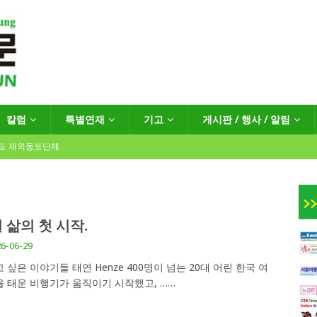
칼럼
특별연재
기고
게시판 / 행사 / 알림
년도 재외동포단체
인회장선거 공고
게시판 / 행사 / 알림
 삶의 첫 시작.
독일 연방·주정부 조치현황
6-06-29
 싶은 이야기들 태연 Henze 400명이 넘는 20대 어린 한국 여
 태운 비행기가 움직이기 시작했고,
……
 재독일한인체육회로 거듭나겠습니다”
한인소식
…“한-EU 협력 ‘가교’ 넘어 혁신 거점으로”
한인소식