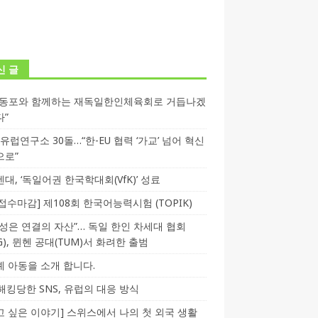
신 글
독동포와 함께하는 재독일한인체육회로 거듭나겠
다”
T 유럽연구소 30돌…“한-EU 협력 ‘가교’ 넘어 혁신
으로”
대, ‘독일어권 한국학대회(VfK)’ 성료
3 접수마감] 제108회 한국어능력시험 (TOPIK)
성은 연결의 자산”… 독일 한인 차세대 협회
CG), 뮌헨 공대(TUM)서 화려한 출범
 아동을 소개 합니다.
-해킹당한 SNS, 유럽의 대응 방식
 싶은 이야기] 스위스에서 나의 첫 외국 생활