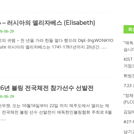
4 – 러시아의 엘리자베스 (Elisabeth)
최
6-06-29
의 귀띔 – 천 년을 가라 한들 멀다 했으랴 Dipl.-Ing.WONKYO
“재
titute 러시아의 엘리자베스는 1741-1761년까지 20년간
……
습니
KIS
거점
튀빙겐
7.2
26년 볼링 전국체전 참가선수 선발전
“정체
6-06-29
(FL
우젠. 오는 10월16일부터 22일 까지 제주도에서 열리는 제
김담예
회 전국체전 볼링 선수 선발전이 재독한인볼링협회 주최로 6월
……
#27
남기고