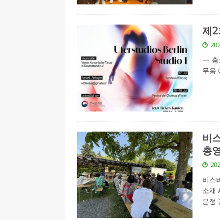
제2
202
— 춤
무용
비스
총영
202
비스바
소재 
은정