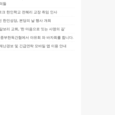
기억들
크 한인학교 전혜리 교장 취임 인사
 한인성당, 본당의 날 행사 개최
갈보리 교회, ‘한 마음으로 잇는 사명의 길’
5] 중부한독간협에서 야유회 와 바자회를 합니다.
재난경보 및 긴급연락 모바일 앱 이용 안내