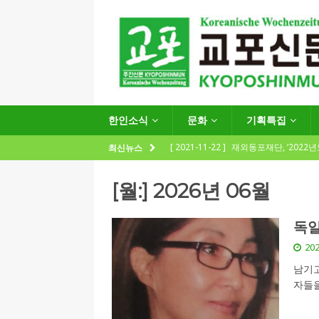
한인소식
문화
기획특집
[ 2021-11-22 ]
재외동포재단, ‘2022
최신뉴스
지원사업 수요조사’ 실시
한인소식
[월:]
2026년 06월
[ 2021-09-24 ]
함부르크한인회
제57회 정기총회 공고 및 제30대 한
독일
[ 2020-12-14 ]
코로나 확산세에 따른 
202
(12.14일 기준)
게시판 / 행사 / 알림
남기고
자들을
[ 2026-07-27 ]
“재독동포와 함께하는
[ 2026-07-27 ]
KIST 유럽연구소 30돌