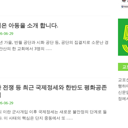
학대회(VfK)’ 성료
한인소식
8회 한국어능력시험 (TOPIK)
게시판 / 행사 / 알림
은 아동을 소개 합니다.
 독일 한인 차세대 협회(FLCG), 뮌헨 공대(TUM)서 화려한 출범
한
6-06-29
1년 가을, 반월 공단과 시화 공단 등, 공단의 집결지로 소문난 경
니다.
사랑의 손길
안산의 한 교회에서 3명의
……
.
게시판 / 행사 / 알림
교
교포신
행하
 전쟁 등 최근 국제정세와 한반도 평화공존
신문
책
정에서
6-06-29
 이란 군사개입 이후 국제정세는 새로운 불안정의 단계로 들
. 이 사태의 핵심은 단지 중동에서 또
……