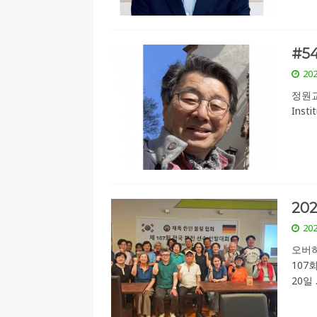
#5
202
정원교
Ins
20
202
오버하
107
20일