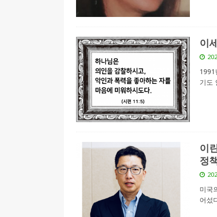
[ 2026-07-27 ]
튀빙겐대, ‘독일어권 한국
[ 2026-07-20 ]
7.23 접수마감] 제10
이세
[ 2026-07-20 ]
“정체성은 연결의 자산”…
202
인소식
199
[ 2026-07-20 ]
김담예 아동을 소개 합
기도 
[ 2022-03-20 ]
사진의 주인을 찾습니다
이란
정
202
미국의
어섰다