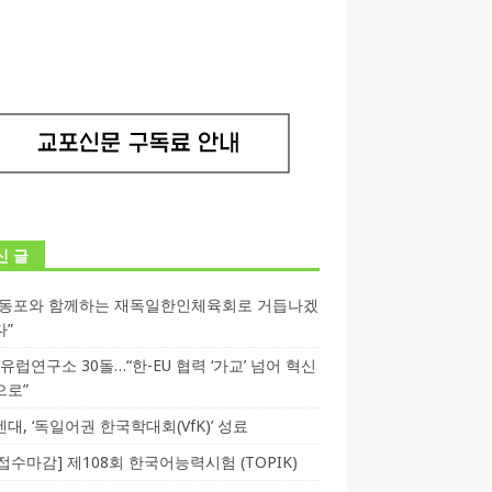
신 글
독동포와 함께하는 재독일한인체육회로 거듭나겠
다”
T 유럽연구소 30돌…“한-EU 협력 ‘가교’ 넘어 혁신
으로”
대, ‘독일어권 한국학대회(VfK)’ 성료
3 접수마감] 제108회 한국어능력시험 (TOPIK)