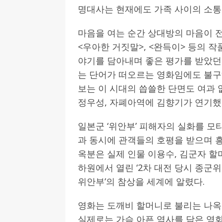
명대사는 현재에도 가족 사이의 소통
마음을 여는 순간 상대방의 마음이 
<우아한 거짓말>, <완득이> 등의 
야기를 담아내며 좋은 평가를 받았던 
는 단어가 떠오르는 영화임에도 불
보는 이 시대의 씁쓸한 단면도 여과 
정우성, 자폐아역에 김향기가 연기했
일본군 ‘위안부’ 피해자의 실화를 모티
과 동시에 관객들의 호평을 받으며 
옥분은 실제 인물 이용수, 김군자 할머
하원에서 열린 ‘2차 대전 당시 종군
위안부’의 참상을 세계에 알렸다.
영화는 도깨비 할머니로 불리는 나
실제로는 가슴 아픈 역사를 담은 영