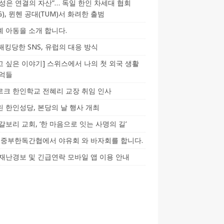
성은 연결의 자산”… 독일 한인 차세대 협회
CG), 뮌헨 공대(TUM)서 화려한 출범
 아동을 소개 합니다.
-해킹당한 SNS, 유럽의 대응 방식
 싶은 이야기] 스위스에서 나의 첫 외국 생활
기억들
크 한인학교 전혜리 교장 취임 인사
 한인성당, 본당의 날 행사 개최
갈보리 교회, ‘한 마음으로 잇는 사명의 길’
5] 중부한독간협에서 야유회 와 바자회를 합니다.
재난경보 및 긴급연락 모바일 앱 이용 안내