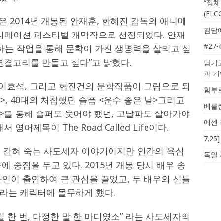
“정체
(FL
>은 2014년 개봉된 안재훈, 한혜진 감독의 애니메
김담예
애니메이션 페스티벌 개막작으로 선정되었다. 안재
#27
하는 작업을 통해 문학이 가진 생명력을 살리고 싶
 연결고리를 만들고 싶다”고 밝혔다.
남기고
과 
 이효석, 그리고 현진건의 문학작품이 그림으로 되
함부르
봄>, 40대의 처참했던 슬픔 <운수 좋은 날>그리고
베를린
렵>를 통해 슬퍼도 웃어야 했던, 고달파도 살아가야
에센 
영어제목이 The Road Called Life이다.
7.2
에 갇혀 죽는 사도세자 이야기이지만 인간의 욕심
독일 
 중점을 두고 있다. 2015년 개봉 당시 배우 송
인이 출연하여 큰 관심을 끌었고, 두 배우의 신들
라는 캐릭터에 몰두하게 했다.
 한 번, 다정한 말 한 마디였소” 라는 사도세자의