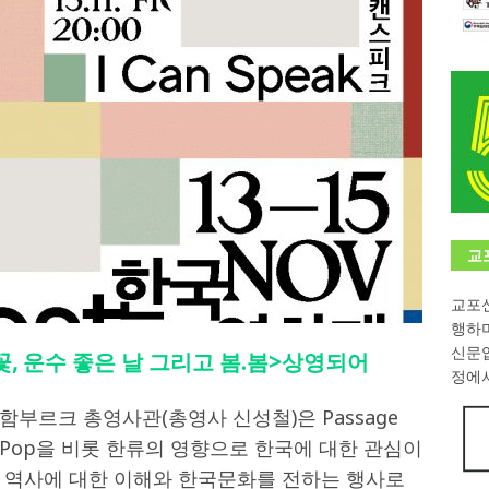
학대회(VfK)’ 성료
한인소식
8회 한국어능력시험 (TOPIK)
게시판 / 행사 / 알림
 독일 한인 차세대 협회(FLCG), 뮌헨 공대(TUM)서 화려한 출범
한
니다.
사랑의 손길
.
게시판 / 행사 / 알림
교
교포신
행하
신문
 운수 좋은 날 그리고 봄.봄>상영되어
정에서
주함부르크 총영사관(총영사 신성철)은 Passage
-Pop을 비롯 한류의 영향으로 한국에 대한 관심이
 역사에 대한 이해와 한국문화를 전하는 행사로