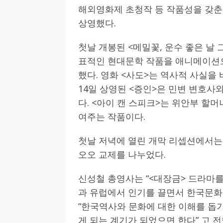
해외영화제 초청작 등 작품성을 갖춘
상영했다.
첫날 개봉된 <메밀꽃, 운수 좋은 날 
표적인 현대문학 작품을 애니메이션
했다. 영화 <사도>는 역사적 사실을
14일 상영된 <증인>은 민변 변호사
다. <아이 캔 스피크>는 위안부 할
여주는 작품이다.
첫날 저녁에 열린 개막 리셉션에서는
오오 교제를 나누었다.
신성철 총영사는 “<대장금> 드라마를
과 유럽에서 인기를 끌면서 한국문화
“한국역사와 문화에 대한 이해를 돕기
게 되는 계기가 되었으면 한다” 고 전