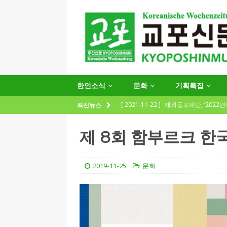
한인소식
문화
기획특집
[ 2021-11-22 ]
재외동포재단, ‘2022
최신뉴스
지원사업 수요조사’ 실시
한인소식
제 8회 함부르크 한
[ 2021-09-24 ]
함부르크한인회
제57회 정기총회 공고 및 제30대 한
2019-11-25
문화
[ 2020-12-14 ]
코로나 확산세에 따른 
(12.14일 기준)
게시판 / 행사 / 알림
[ 2026-07-27 ]
“재독동포와 함께하는
[ 2026-07-27 ]
KIST 유럽연구소 30돌