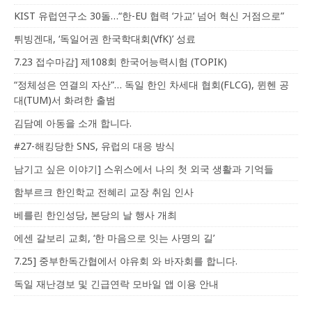
KIST 유럽연구소 30돌…“한-EU 협력 ‘가교’ 넘어 혁신 거점으로”
튀빙겐대, ‘독일어권 한국학대회(VfK)’ 성료
7.23 접수마감] 제108회 한국어능력시험 (TOPIK)
“정체성은 연결의 자산”… 독일 한인 차세대 협회(FLCG), 뮌헨 공
대(TUM)서 화려한 출범
김담예 아동을 소개 합니다.
#27-해킹당한 SNS, 유럽의 대응 방식
남기고 싶은 이야기] 스위스에서 나의 첫 외국 생활과 기억들
함부르크 한인학교 전혜리 교장 취임 인사
베를린 한인성당, 본당의 날 행사 개최
에센 갈보리 교회, ‘한 마음으로 잇는 사명의 길’
7.25] 중부한독간협에서 야유회 와 바자회를 합니다.
독일 재난경보 및 긴급연락 모바일 앱 이용 안내