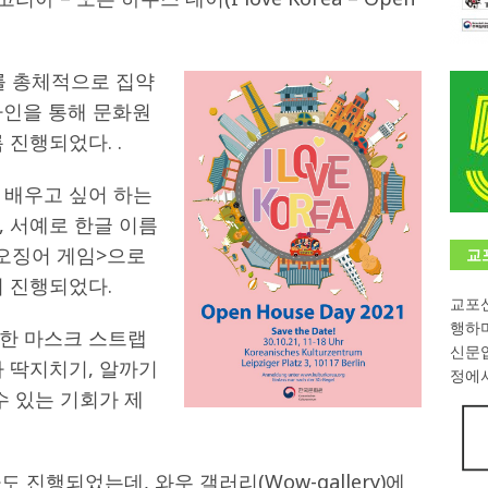
학대회(VfK)’ 성료
한인소식
8회 한국어능력시험 (TOPIK)
게시판 / 행사 / 알림
화를 총체적으로 집약
라인을 통해 문화원
 독일 한인 차세대 협회(FLCG), 뮌헨 공대(TUM)서 화려한 출범
한
 진행되었다. .
니다.
사랑의 손길
 배우고 싶어 하는
.
게시판 / 행사 / 알림
 서예로 한글 이름
<오징어 게임>으로
교
시 진행되었다.
교포신
행하
한 마스크 스트랩
신문
 딱지치기, 알까기
정에서
수 있는 기회가 제
도 진행되었는데, 와우 갤러리(Wow-gallery)에