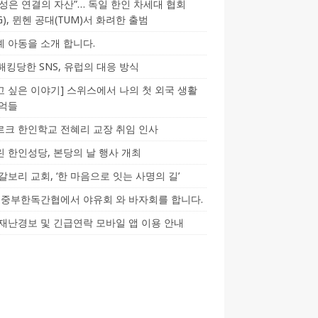
성은 연결의 자산”… 독일 한인 차세대 협회
CG), 뮌헨 공대(TUM)서 화려한 출범
 아동을 소개 합니다.
-해킹당한 SNS, 유럽의 대응 방식
 싶은 이야기] 스위스에서 나의 첫 외국 생활
기억들
크 한인학교 전혜리 교장 취임 인사
 한인성당, 본당의 날 행사 개최
갈보리 교회, ‘한 마음으로 잇는 사명의 길’
5] 중부한독간협에서 야유회 와 바자회를 합니다.
재난경보 및 긴급연락 모바일 앱 이용 안내