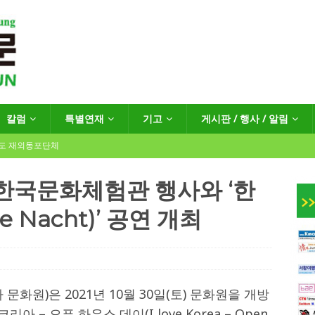
칼럼
특별연재
기고
게시판 / 행사 / 알림
년도 재외동포단체
한국문화체험관 행사와 ‘한
e Nacht)’ 공연 개최
인회장선거 공고
게시판 / 행사 / 알림
독일 연방·주정부 조치현황
 재독일한인체육회로 거듭나겠습니다”
한인소식
화원)은 2021년 10월 30일(토) 문화원을 개방
 – 오픈 하우스 데이(I love Korea – Open
…“한-EU 협력 ‘가교’ 넘어 혁신 거점으로”
한인소식