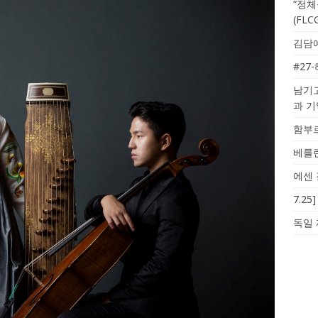
“정체
(FL
김담예
#27
남기고
과 
함부르
베를린
에센 
7.2
독일 