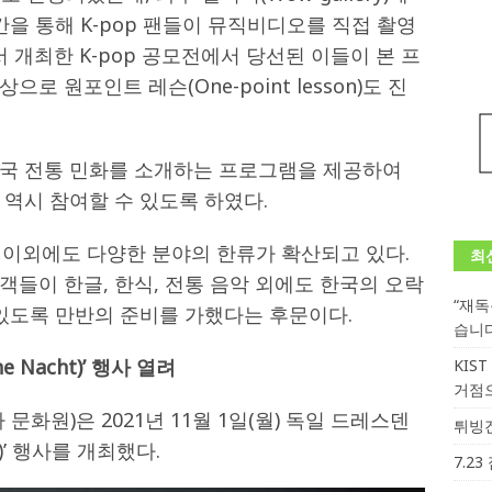
간을 통해 K-pop 팬들이 뮤직비디오를 직접 촬영
 개최한 K-pop 공모전에서 당선된 이들이 본 프
 원포인트 레슨(One-point lesson)도 진
국 전통 민화를 소개하는 프로그램을 제공하여
역시 참여할 수 있도록 하였다.
p 이외에도 다양한 분야의 한류가 확산되고 있다.
최
들이 한글, 한식, 전통 음악 외에도 한국의 오락
“재
 있도록 만반의 준비를 가했다는 후문이다.
습니
he Nacht)’
행사 열려
KIS
거점
문화원)은 2021년 11월 1일(월) 독일 드레스덴
튀빙겐
ht)’ 행사를 개최했다.
7.2