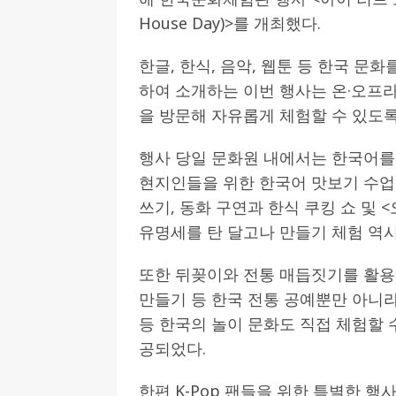
House Day)>를 개최했다.
[ 2026-07-27 ]
튀빙겐대, ‘독일어권 한국
[ 2026-07-20 ]
7.23 접수마감] 제10
한글, 한식, 음악, 웹툰 등 한국 문
하여 소개하는 이번 행사는 온·오프
[ 2026-07-20 ]
“정체성은 연결의 자산”…
을 방문해 자유롭게 체험할 수 있도록
인소식
[ 2026-07-20 ]
김담예 아동을 소개 합
행사 당일 문화원 내에서는 한국어를
[ 2022-03-20 ]
사진의 주인을 찾습니다
현지인들을 위한 한국어 맛보기 수업,
쓰기, 동화 구연과 한식 쿠킹 쇼 및 
유명세를 탄 달고나 만들기 체험 역
또한 뒤꽂이와 전통 매듭짓기를 활용
만들기 등 한국 전통 공예뿐만 아니라
등 한국의 놀이 문화도 직접 체험할 
공되었다.
한편 K-Pop 팬들을 위한 특별한 행사