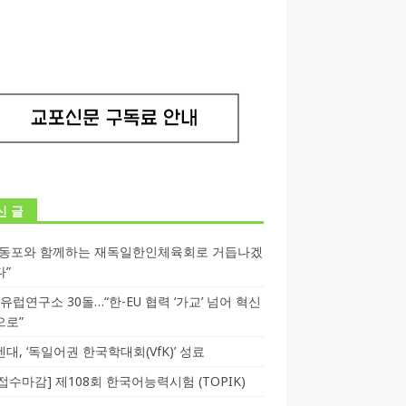
신 글
독동포와 함께하는 재독일한인체육회로 거듭나겠
다”
T 유럽연구소 30돌…“한-EU 협력 ‘가교’ 넘어 혁신
으로”
대, ‘독일어권 한국학대회(VfK)’ 성료
3 접수마감] 제108회 한국어능력시험 (TOPIK)