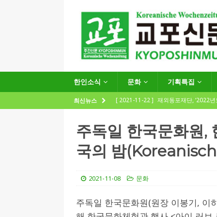
한인소식
문화
기획특집
[ 2021-11-22 ]
재외동포재단, ‘2022
최신뉴스
지원사업 수요조사’ 실시
한인소식
주독일 한국문화원, 
[ 2021-09-24 ]
함부르크한인회
국의 밤(Koreanisch
제57회 정기총회 공고 및 제30대 한
[ 2020-12-14 ]
코로나 확산세에 따른 
2021-11-08
문화
(12.14일 기준)
게시판 / 행사 / 알림
[ 2026-07-27 ]
“재독동포와 함께하는
주독일 한국문화원(원장 이봉기, 이하 문
해 한국문화체험관 행사 <아이 러브 코리아
[ 2026-07-27 ]
KIST 유럽연구소 30돌