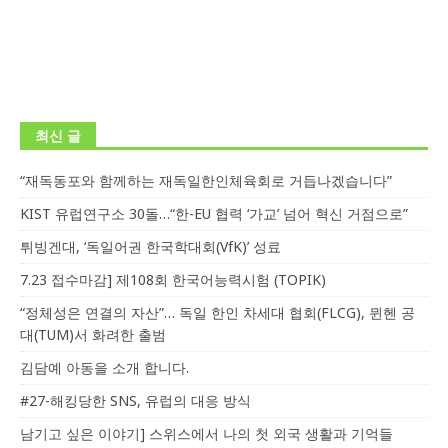
최신 글
“재독동포와 함께하는 재독일한인체육회로 거듭나겠습니다”
KIST 유럽연구소 30돌…“한-EU 협력 ‘가교’ 넘어 혁신 거점으로”
튀빙겐대, ‘독일어권 한국학대회(VfK)’ 성료
7.23 접수마감] 제108회 한국어능력시험 (TOPIK)
“정체성은 연결의 자산”… 독일 한인 차세대 협회(FLCG), 뮌헨 공
대(TUM)서 화려한 출범
김담예 아동을 소개 합니다.
#27-해킹당한 SNS, 유럽의 대응 방식
남기고 싶은 이야기] 스위스에서 나의 첫 외국 생활과 기억들