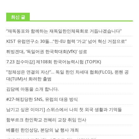
최신 글
“재독동포와 함께하는 재독일한인체육회로 거듭나겠습니다”
KIST 유럽연구소 30돌…“한-EU 협력 ‘가교’ 넘어 혁신 거점으로”
튀빙겐대, ‘독일어권 한국학대회(VfK)’ 성료
7.23 접수마감] 제108회 한국어능력시험 (TOPIK)
“정체성은 연결의 자산”… 독일 한인 차세대 협회(FLCG), 뮌헨 공
대(TUM)서 화려한 출범
김담예 아동을 소개 합니다.
#27-해킹당한 SNS, 유럽의 대응 방식
남기고 싶은 이야기] 스위스에서 나의 첫 외국 생활과 기억들
함부르크 한인학교 전혜리 교장 취임 인사
베를린 한인성당, 본당의 날 행사 개최