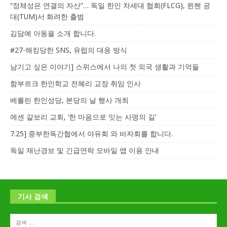
“정체성은 연결의 자산”… 독일 한인 차세대 협회(FLCG), 뮌헨 공
대(TUM)서 화려한 출범
김담예 아동을 소개 합니다.
#27-해킹당한 SNS, 유럽의 대응 방식
남기고 싶은 이야기] 스위스에서 나의 첫 외국 생활과 기억들
함부르크 한인학교 전혜리 교장 취임 인사
베를린 한인성당, 본당의 날 행사 개최
에센 갈보리 교회, ‘한 마음으로 잇는 사명의 길’
7.25] 중부한독간협에서 야유회 와 바자회를 합니다.
독일 재난경보 및 긴급연락 모바일 앱 이용 안내
기사 검색