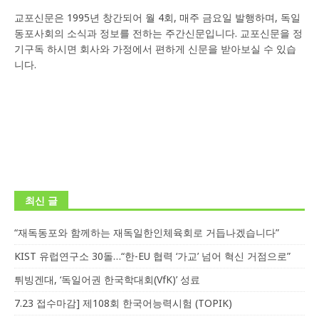
교포신문은 1995년 창간되어 월 4회, 매주 금요일 발행하며, 독일
동포사회의 소식과 정보를 전하는 주간신문입니다. 교포신문을 정
기구독 하시면 회사와 가정에서 편하게 신문을 받아보실 수 있습
니다.
최신 글
“재독동포와 함께하는 재독일한인체육회로 거듭나겠습니다”
KIST 유럽연구소 30돌…“한-EU 협력 ‘가교’ 넘어 혁신 거점으로”
튀빙겐대, ‘독일어권 한국학대회(VfK)’ 성료
7.23 접수마감] 제108회 한국어능력시험 (TOPIK)