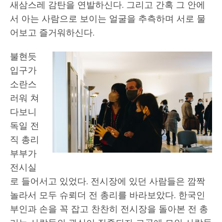
새삼스레 감탄을 연발하신다. 그리고 간혹 그 안에
서 아는 사람으로 보이는 얼굴을 추측하며 서로 물
어보고 즐거워하신다.
불현듯
입구가
소란스
러워 쳐
다보니
독일 전
직 총리
부부가
전시실
로 들어서고 있었다. 전시장에 있던 사람들은 깜짝
놀라서 모두 슈뢰더 전 총리를 바라보았다. 한국인
부인과 손을 꼭 잡고 찬찬히 전시장을 돌아본 전 총