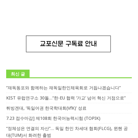
최신 글
“재독동포와 함께하는 재독일한인체육회로 거듭나겠습니다”
KIST 유럽연구소 30돌…“한-EU 협력 ‘가교’ 넘어 혁신 거점으로”
튀빙겐대, ‘독일어권 한국학대회(VfK)’ 성료
7.23 접수마감] 제108회 한국어능력시험 (TOPIK)
“정체성은 연결의 자산”… 독일 한인 차세대 협회(FLCG), 뮌헨 공
대(TUM)서 화려한 출범