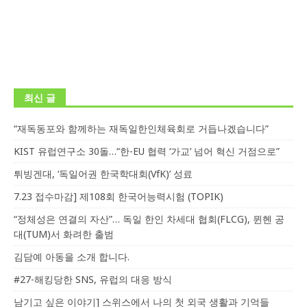
최신 글
“재독동포와 함께하는 재독일한인체육회로 거듭나겠습니다”
KIST 유럽연구소 30돌…“한-EU 협력 ‘가교’ 넘어 혁신 거점으로”
튀빙겐대, ‘독일어권 한국학대회(VfK)’ 성료
7.23 접수마감] 제108회 한국어능력시험 (TOPIK)
“정체성은 연결의 자산”… 독일 한인 차세대 협회(FLCG), 뮌헨 공
대(TUM)서 화려한 출범
김담예 아동을 소개 합니다.
#27-해킹당한 SNS, 유럽의 대응 방식
남기고 싶은 이야기] 스위스에서 나의 첫 외국 생활과 기억들