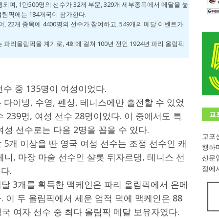
행되며, 1만500명의 선수가 32개 부문, 329개 세부종목에서 메달을 놓
패럴림픽에는 184개국이 참가한다.
학대회(VfK)’ 성료
한인소식
, 22개 종목에 4400명의 선수가 참여하고, 549개의 메달 이벤트가
8회 한국어능력시험 (TOPIK)
게시판 / 행사 / 알림
파리올림픽을 계기로, 4회에 걸쳐 100년 전인 1924년 파리 올림픽
 독일 한인 차세대 협회(FLCG), 뮌헨 공대(TUM)서 화려한 출범
한
니다.
사랑의 손길
선수 중 135명이 여성이었다.
.
게시판 / 행사 / 알림
 다이빙, 수영, 펜싱, 테니스에만 출전할 수 있었
 239명, 여성 선수 28명이었다. 이 중에서도 특
교
여성 선수로는 다음 2명을 꼽을 수 있다.
교포신
 5개 이상을 딴 영국 여성 선수는 조정 선수인 캐
행하
케니, 마장 마술 선수인 샬롯 뒤자르댕, 테니스 선
신문
정에서
다.
메달 3개를 획득한 맥케인은 파리 올림픽에서 은메
다. 이 두 올림픽에서 세운 업적 덕에 맥케인은 88
국 여자 선수 중 최다 올림픽 메달 보유자였다.