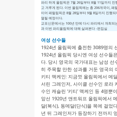
파리 하계 올림픽은 7월 26일부터 8월 11일까지 진
고 겨루게 된다. 이번 올림픽에는 총 206개국이, 
[ 2026-07-27 ]
튀빙겐대, ‘독일어권 한국
이어 패럴림픽은 8월 28일부터 9월 8일까지 진행되며
[ 2026-07-20 ]
7.23 접수마감] 제10
열릴 예정이다.
교포신문에서는 100년 만에 다시 파리에서 개최되는 
[ 2026-07-20 ]
“정체성은 연결의 자산”…
과 이번 파리올림픽에 대해 살펴본다 -편집실
인소식
여성 선수들
[ 2026-07-20 ]
김담예 아동을 소개 합
1924년 올림픽에 출전한 3089명의 
[ 2022-03-20 ]
사진의 주인을 찾습니다
1924년 올림픽 당시엔 여성 선수들은
다. 당시 영국의 국가대표는 남성 선수
히 주목할 만한 성과를 거둔 영국의 
키티 맥케인: 지금껏 올림픽에서 메달
서린 그레인저, 사이클 선수인 로라 
수인 캐슬린 ‘키티’ 맥케인 등 4명뿐이
앞선 1920년 앤트워프 올림픽에서 
달(복식), 동메달(단식)을 목에 걸었
년 뒤 그레인저가 등장하기 전까지 영