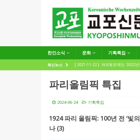
한인소식
문화
기획특집
[ 2021-11-22 ]
재외동포재단, ‘2022
최신뉴스
지원사업 수요조사’ 실시
한인소식
파리올림픽 특집
[ 2021-09-24 ]
함부르크한인회
제57회 정기총회 공고 및 제30대 한
2024-06-24
기획특집
[ 2020-12-14 ]
코로나 확산세에 따른 
1924 파리 올림픽: 100년 전 
(12.14일 기준)
게시판 / 행사 / 알림
나 (3)
[ 2026-07-27 ]
“재독동포와 함께하는
[ 2026-07-27 ]
KIST 유럽연구소 30돌