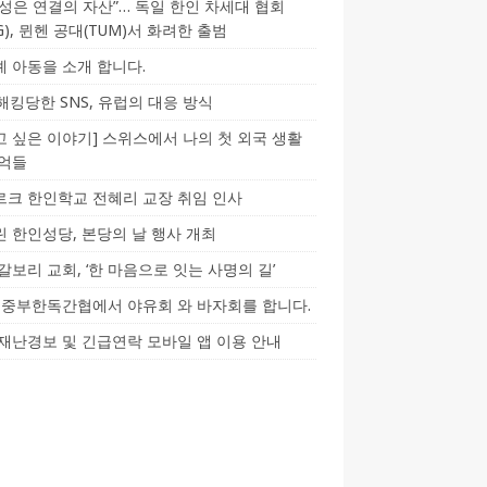
성은 연결의 자산”… 독일 한인 차세대 협회
CG), 뮌헨 공대(TUM)서 화려한 출범
 아동을 소개 합니다.
-해킹당한 SNS, 유럽의 대응 방식
 싶은 이야기] 스위스에서 나의 첫 외국 생활
기억들
크 한인학교 전혜리 교장 취임 인사
 한인성당, 본당의 날 행사 개최
갈보리 교회, ‘한 마음으로 잇는 사명의 길’
5] 중부한독간협에서 야유회 와 바자회를 합니다.
재난경보 및 긴급연락 모바일 앱 이용 안내