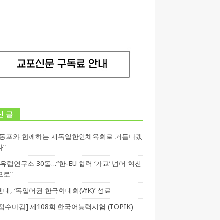
신 글
독동포와 함께하는 재독일한인체육회로 거듭나겠
다”
T 유럽연구소 30돌…“한-EU 협력 ‘가교’ 넘어 혁신
으로”
대, ‘독일어권 한국학대회(VfK)’ 성료
3 접수마감] 제108회 한국어능력시험 (TOPIK)