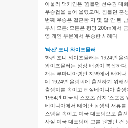
아울러 맥케인은 ‘윔블던 선수권 대회’
우승컵을 들어 올렸으며, 윔블던 혼성
번째 우승은 결혼한 지 몇 달 안 된 
루시 모튼: 모튼은 평영 200m에서
영 개인 부문에서 우승한 사례다.
‘타잔’ 조니 와이즈뮬러
한편 조니 와이즈뮬러는 1924년 올
와이즈뮬러는 성장 배경이 복잡하다.
재는 루마니아령인 지역에서 태어나 
데 1924년 올림픽에 출전하기 위
출생지를 속이고 펜실베이니아 출생
1984년 미국의 스포츠 잡지 ‘스포
베이니아에서 태어난 동생의 서류를 
스템을 속이고 미국 대표팀으로 출전
사실 미국 대표팀이 그를 원했던 건 당