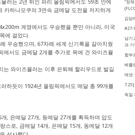
뮬러는 2년 뒤인 파리 올림픽에서도 59초 안에
“정체
(FL
듀크 카하나모쿠의 3연속 금메달 도전을 저지하게
김담예
4x200m 계영에서도 우승했을 뿐만 아니라, 미국
#27
목에 걸었다.
남기고
례 우승했으며, 67차례 세계 신기록을 갈아치웠
과 
올림픽에서도 금메달 2개를 추가로 목에 건 와이즈뮬
함부르
베를린
리는 와이즈뮬러는 이후 은퇴해 할리우드로 발길
에센 
7.2
러하듯이 1924년 올림픽에서도 메달 총 99개를
독일 
5개, 은메달 27개, 동메달 27개를 획득하며 압도
스로, 금메달 14개, 은메달 15개, 동메달 12개
을 선사했다.