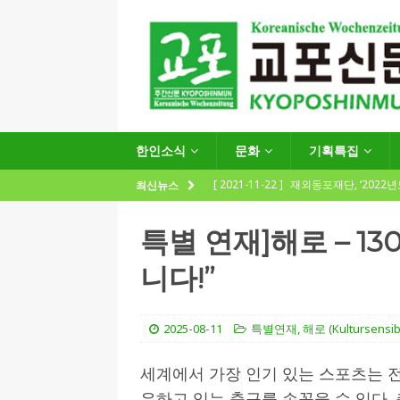
한인소식
문화
기획특집
[ 2021-11-22 ]
재외동포재단, ‘2022
최신뉴스
지원사업 수요조사’ 실시
한인소식
특별 연재]해로 – 1
[ 2021-09-24 ]
함부르크한인회
니다!”
제57회 정기총회 공고 및 제30대 한
[ 2020-12-14 ]
코로나 확산세에 따른 
2025-08-11
특별연재
,
해로 (Kultursensibl
(12.14일 기준)
게시판 / 행사 / 알림
[ 2026-07-27 ]
“재독동포와 함께하는
세계에서 가장 인기 있는 스포츠는 전
유하고 있는 축구를 손꼽을 수 있다.
[ 2026-07-27 ]
KIST 유럽연구소 30돌