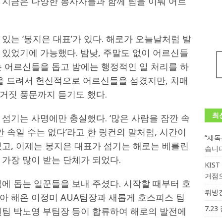
 지금은 다양한 봉사자들과 함께 팀을 이뤄 어르
있는 ‘봉지은 대표’가 있다. 해로가 오늘날처럼 발
 있었기에 가능했다. 밤낮, 주말도 없이 어르신들
는 어르신들을 돕고 밤에는 행정적인 일 처리를 하
질을 드려서 헌신적으로 어르신들을 섬겼지만, 치매
거짓 풍문까지 듣기도 했다.
최
섬기는 사명에만 충실했다. ‘많은 사람을 잠깐 속
안 속일 수는 없다’라고 한 링컨의 말처럼, 시간이
“재
졌고, 이제는 봉지은 대표가 섬기는 해로는 베를린
습니
가장 많이 받는 단체가 되었다.
KIS
거점
에 돕는 일꾼들을 보내 주셨다. 시작할 때부터 호
튀빙겐
아 해온 이정미 AUA팀장과 새롭게 호스피스 팀
7.2
원팀 박노영 부팀장 등이 합류하여 해로의 발전에