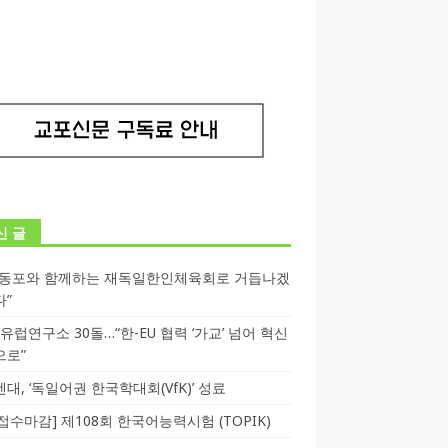
신 글
독동포와 함께하는 재독일한인체육회로 거듭나겠
다”
T 유럽연구소 30돌…“한-EU 협력 ‘가교’ 넘어 혁신
으로”
대, ‘독일어권 한국학대회(VfK)’ 성료
3 접수마감] 제108회 한국어능력시험 (TOPIK)