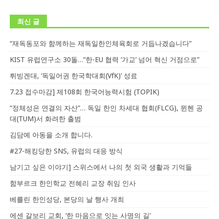
최신 글
“재독동포와 함께하는 재독일한인체육회로 거듭나겠습니다”
KIST 유럽연구소 30돌…“한-EU 협력 ‘가교’ 넘어 혁신 거점으로”
튀빙겐대, ‘독일어권 한국학대회(VfK)’ 성료
7.23 접수마감] 제108회 한국어능력시험 (TOPIK)
“정체성은 연결의 자산”… 독일 한인 차세대 협회(FLCG), 뮌헨 공
대(TUM)서 화려한 출범
김담예 아동을 소개 합니다.
#27-해킹당한 SNS, 유럽의 대응 방식
남기고 싶은 이야기] 스위스에서 나의 첫 외국 생활과 기억들
함부르크 한인학교 전혜리 교장 취임 인사
베를린 한인성당, 본당의 날 행사 개최
에센 갈보리 교회, ‘한 마음으로 잇는 사명의 길’