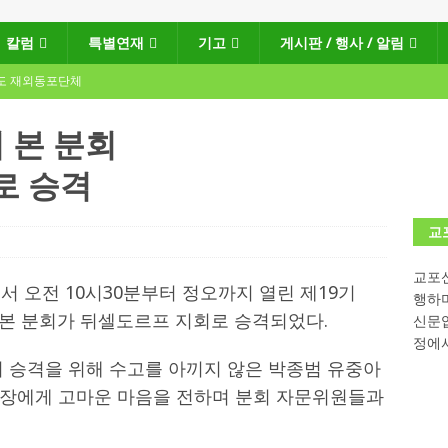
칼럼
특별연재
기고
게시판 / 행사 / 알림
년도 재외동포단체
 본 분회
로 승격
회장선거 공고
게시판 / 행사 / 알림
독일 연방·주정부 조치현황
교
교포신
 재독일한인체육회로 거듭나겠습니다”
한인소식
서 오전 10시30분부터 정오까지 열린 제19기
행하
 본 분회가 뒤셀도르프 지회로 승격되었다.
“한-EU 협력 ‘가교’ 넘어 혁신 거점으로”
한인소식
신문
정에서
학대회(VfK)’ 성료
한인소식
회 승격을 위해 수고를 아끼지 않은 박종범 유중아
회 한국어능력시험 (TOPIK)
게시판 / 행사 / 알림
회장에게 고마운 마음을 전하며 분회 자문위원들과
 독일 한인 차세대 협회(FLCG), 뮌헨 공대(TUM)서 화려한 출범
한