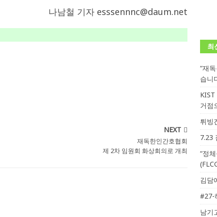
나남철 기자 esssennnc@daum.net
니다.
사랑의 손길
.
게시판 / 행사 / 알림
최
“재
습니
KIS
거점
튀빙겐
NEXT
7.2
재독한인간호협회
제 2차 임원회 화상회의로 개최
“정체
(FL
김담예
#27
남기고