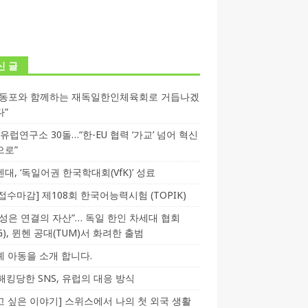
신 글
독동포와 함께하는 재독일한인체육회로 거듭나겠
다”
T 유럽연구소 30돌…“한-EU 협력 ‘가교’ 넘어 혁신
으로”
대, ‘독일어권 한국학대회(VfK)’ 성료
3 접수마감] 제108회 한국어능력시험 (TOPIK)
성은 연결의 자산”… 독일 한인 차세대 협회
CG), 뮌헨 공대(TUM)서 화려한 출범
 아동을 소개 합니다.
-해킹당한 SNS, 유럽의 대응 방식
 싶은 이야기] 스위스에서 나의 첫 외국 생활