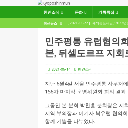
한인소식
문화
기획특집
[ 2021-11-22 ]
재외동포재단, ‘2022
최신뉴스
지원사업 수요조사’ 실시
한인소식
민주평통 유럽협의회
[ 2021-09-24 ]
함부르크한인회
본, 뒤셀도르프 지회
제57회 정기총회 공고 및 제30대 한인
[ 2020-12-14 ]
코로나 확산세에 따른 
2021-06-14
한인소식
(12.14일 기준)
게시판 / 행사 / 알림
[ 2026-07-27 ]
“재독동포와 함께하는
지난 6월4일 서울 민주평통 사무처에
156차 마지막 운영위원회 회의 결과
[ 2026-07-27 ]
KIST 유럽연구소 30돌…
[ 2026-07-27 ]
튀빙겐대, ‘독일어권 한국
그동안 본 분회 박찬홍 분회장은 지
[ 2026-07-20 ]
7.23 접수마감] 제108
지역 부의장과 이기자 북유럽 협의
함께 기쁨을 나누었다.
[ 2026-07-20 ]
“정체성은 연결의 자산”…