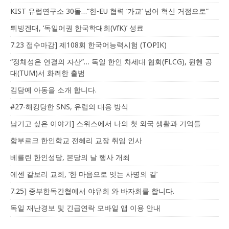
KIST 유럽연구소 30돌…“한-EU 협력 ‘가교’ 넘어 혁신 거점으로”
튀빙겐대, ‘독일어권 한국학대회(VfK)’ 성료
7.23 접수마감] 제108회 한국어능력시험 (TOPIK)
“정체성은 연결의 자산”… 독일 한인 차세대 협회(FLCG), 뮌헨 공
대(TUM)서 화려한 출범
김담예 아동을 소개 합니다.
#27-해킹당한 SNS, 유럽의 대응 방식
남기고 싶은 이야기] 스위스에서 나의 첫 외국 생활과 기억들
함부르크 한인학교 전혜리 교장 취임 인사
베를린 한인성당, 본당의 날 행사 개최
에센 갈보리 교회, ‘한 마음으로 잇는 사명의 길’
7.25] 중부한독간협에서 야유회 와 바자회를 합니다.
독일 재난경보 및 긴급연락 모바일 앱 이용 안내