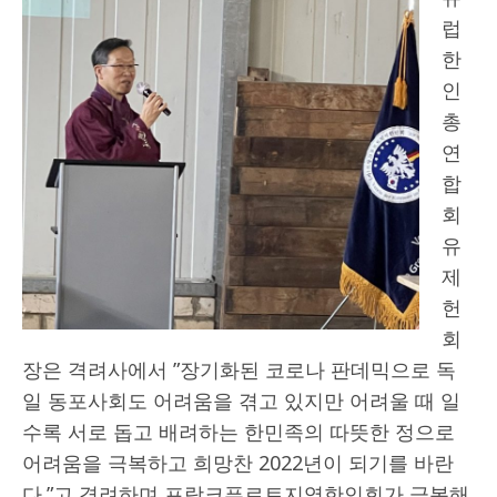
럽
한
인
총
연
합
회
유
제
헌
회
장은 격려사에서 ”장기화된 코로나 판데믹으로 독
일 동포사회도 어려움을 겪고 있지만 어려울 때 일
수록 서로 돕고 배려하는 한민족의 따뜻한 정으로
어려움을 극복하고 희망찬 2022년이 되기를 바란
다.”고 격려하며 프랑크푸르트지역한인회가 극복해