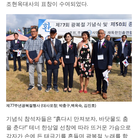
조현옥대사의 표창이 수여되었다.
제77주년광복절행사 (대사포창; 박충구,백옥숙, 김진호)
기념식 참석자들은 “흙다시 만져보자, 바닷물도 춤
을 춘다!” 테너 한상열 선창에 따라 뜨거운 가슴으로
각자가 손에 든 태극기를 흔들며 광복절 노래를 함