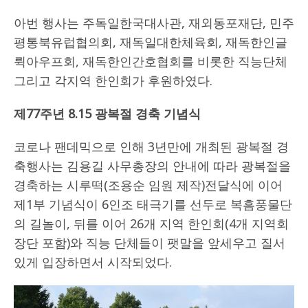
아번 행사는 주독일한국대사관, 재외동포재단, 민주
평통북유럽협의회, 재독일대한체육회, 재독한인글
뤽아우프회, 재독한인간호협회를 비롯한 직능단체
그리고 각지역 한인회가 후원하였다.
제
77
주년
8.15
광복절 경축 기념식
코로나 팬데믹으로 인해 3년만에 개최된 광복절 경
축행사는 김용길 사무총장의 안내에 따라 광복절을
경축하는 시루떡(조용순 임원 제작)전달식에 이어
제1부 기념식이 6인조 태극기를 선두로 복흠풍물단
의 길놀이, 뒤를 이어 26개 지역 한인회(4개 지역회
장단 포함)와 직능 단체들이 팻말을 앞세우고 질서
있게 입장하면서 시작되었다.