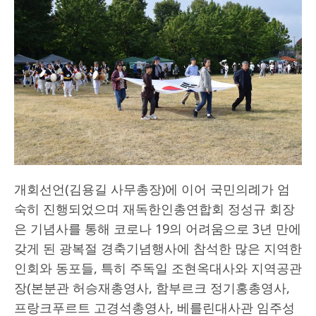
개회선언(김용길 사무총장)에 이어 국민의례가 엄
숙히 진행되었으며 재독한인총연합회 정성규 회장
은 기념사를 통해 코로나 19의 어려움으로 3년 만에
갖게 된 광복절 경축기념행사에 참석한 많은 지역한
인회와 동포들, 특히 주독일 조현옥대사와 지역공관
장(본분관 허승재총영사, 함부르크 정기홍총영사,
프랑크푸르트 고경석총영사, 베를린대사관 임주성