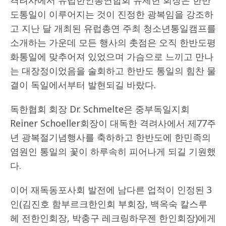
격려사에서 유럽한인총연합회 유제헌 회장은 한반
도통일이 이루어지는 것이 진정한 광복임을 강조하
고 지난 달 개최된 유럽총연 주최 청소년통일캠프를
소개하는 가운데 모든 행사의 촛점은 오직 한반도평
화통일에 맞추어져 있었으며 가슴으로 느끼고 만나
는 대장정이었음을 술회하고 한반도 통일의 힘찬 물
결이 독일에서부터 발현되길 바랐다.
독한협회 회장 Dr. Schmelte은 중부독일지회
Reiner Schoeller회장이 대독한 격려사에서 제77주
년 광복절기념행사를 축하하고 한반도에 한민족의
염원인 통일의 꽃이 하루속히 피어나게 되길 기원했
다.
이어 재독동포사회 발전에 남다른 업적이 인정된 3
인(김진호 함부르크한인회 부회장, 백옥숙 칼스루
헤 전한인회장, 박충구 레크링하우젠 한인회장)에게