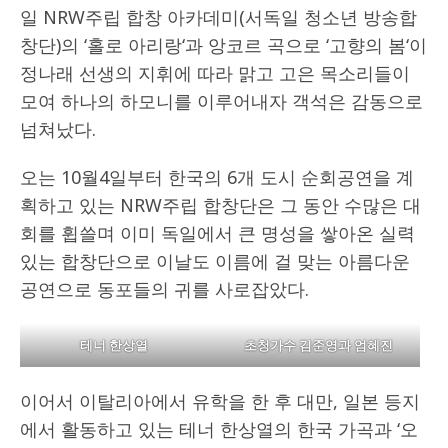
일 NRW주립 합창 아카데미(서독일 청소년 방송합
창단)의 ‘홀로 아리랑‘과 앙코르 곡으로 ‘고향의 봄‘이
정나래 선생의 지휘에 따라 맑고 고은 목소리들이
모여 하나의 하모니를 이루어내자 객석은 감동으로
넘쳐났다.
오는 10월4일부터 한국의 6개 도시 순회공연을 계
획하고 있는 NRW주립 합창단은 그 동안 수많은 대
회를 휩쓸며 이미 독일에서 큰 명성을 쌓아온 실력
있는 합창단으로 이날도 이름에 걸 맞는 아름다운
공연으로 동포들의 귀를 사로잡았다.
테너 한상열
초청가수 김준영과 엄혜진
이어서 이탈리아에서 유학을 한 후 대만, 일본 등지
에서 활동하고 있는 테너 한상열의 한국 가곡과 ‘오