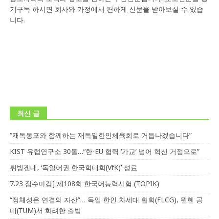
기구독 하시면 회사와 가정에서 편하게 신문을 받아보실 수 있습
니다.
최신 글
“재독동포와 함께하는 재독일한인체육회로 거듭나겠습니다”
KIST 유럽연구소 30돌…“한-EU 협력 ‘가교’ 넘어 혁신 거점으로”
튀빙겐대, ‘독일어권 한국학대회(VfK)’ 성료
7.23 접수마감] 제108회 한국어능력시험 (TOPIK)
“정체성은 연결의 자산”… 독일 한인 차세대 협회(FLCG), 뮌헨 공
대(TUM)서 화려한 출범