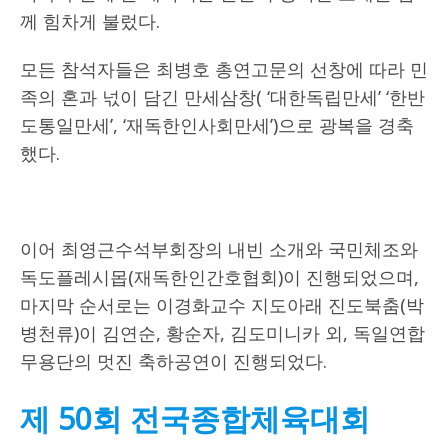
께 힘차게 불렀다.
모든 참석자들은 최병호 총연고문의 선창에 따라 민
족의 혼과 넋이 담긴 만세삼창( ‘대한독립만세’ ‘한반
도통일만세’, ‘재독한인사회만세’)으로 광복을 경축
했다.
이어 최영근수석부회장의 내빈 소개와 국민체조와
독도플레시몹(재독한인간호협회)이 진행되었으며,
마지막 순서로는 이경화교수 지도아래 진도북춤(박
병천류)이 김연순, 황순자, 김도미니카 외, 독일연합
무용단의 멋진 축하공연이 진행되었다.
제 50회 전국종합체육대회