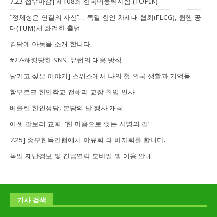
7.23 접수마감] 제108회 한국어능력시험 (TOPIK)
“정체성은 연결의 자산”… 독일 한인 차세대 협회(FLCG), 뮌헨 공
대(TUM)서 화려한 출범
김담예 아동을 소개 합니다.
#27-해킹당한 SNS, 유럽의 대응 방식
남기고 싶은 이야기] 스위스에서 나의 첫 외국 생활과 기억들
함부르크 한인학교 전혜리 교장 취임 인사
베를린 한인성당, 본당의 날 행사 개최
에센 갈보리 교회, ‘한 마음으로 잇는 사명의 길’
7.25] 중부한독간협에서 야유회 와 바자회를 합니다.
독일 재난경보 및 긴급연락 모바일 앱 이용 안내
기사 검색