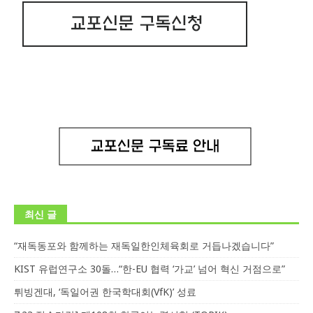
최신 글
“재독동포와 함께하는 재독일한인체육회로 거듭나겠습니다”
KIST 유럽연구소 30돌…“한-EU 협력 ‘가교’ 넘어 혁신 거점으로”
튀빙겐대, ‘독일어권 한국학대회(VfK)’ 성료