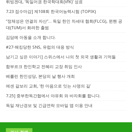
튀빙겐대, ‘독일어권 한국학대회(VfK)’ 성료
7.23 접수마감] 제108회 한국어능력시험 (TOPIK)
“정체성은 연결의 자산”… 독일 한인 차세대 협회(FLCG), 뮌헨 공
대(TUM)서 화려한 출범
김담예 아동을 소개 합니다.
#27-해킹당한 SNS, 유럽의 대응 방식
남기고 싶은 이야기] 스위스에서 나의 첫 외국 생활과 기억들
함부르크 한인학교 전혜리 교장 취임 인사
베를린 한인성당, 본당의 날 행사 개최
에센 갈보리 교회, ‘한 마음으로 잇는 사명의 길’
7.25] 중부한독간협에서 야유회 와 바자회를 합니다.
독일 재난경보 및 긴급연락 모바일 앱 이용 안내