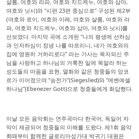
샬롬, 여호와 라파, 여호와 치드케누, 여호와 삼마,
여호와 닛시)와 “시편 23편 중심으로” 구성된 제2부
(여호와 로이, 여호와 이레, 여호와 샬롬, 여호와 라
파, 여호와 치드케누, 여호와 삼마, 여호와 닛시)를
선보였다. 마지막 곡에 소개된 “나의 평생에 선하심
과 인자하심이 정녕 나를 따르리니, 내가 여호와의
집에 영원히 거하리로다” 라는 가사는 목자되신 주
님을 사랑하고 하나님의 거룩한 일에 목말라 하는
성도들의 마음을 표현, 열화와 같은 청중들의 앙코
르가 이어졌으며 “승전가”(Siegeslied)와 “에벤에셀
하나님”(Ebenezer Gott)으로 청중들에게 화답했다.
이날 모든 음악회는 연주곡마다 한국어, 독일어 자
막이 제공되어 청중들의 이해를 도왔다. 제1회 음악
회때부터 함께한 글로리아성가대 박귀기 대원은