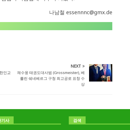
나남철 essennnc@gmx.de
NEXT
프한인교
채수웅 태권도대사범 (Grossmeister), 베
를린 쉐네베르그 구청 최고공로 표창 수
상
난기사
검색