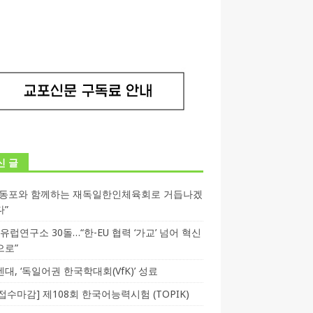
신 글
독동포와 함께하는 재독일한인체육회로 거듭나겠
다”
T 유럽연구소 30돌…“한-EU 협력 ‘가교’ 넘어 혁신
으로”
대, ‘독일어권 한국학대회(VfK)’ 성료
3 접수마감] 제108회 한국어능력시험 (TOPIK)