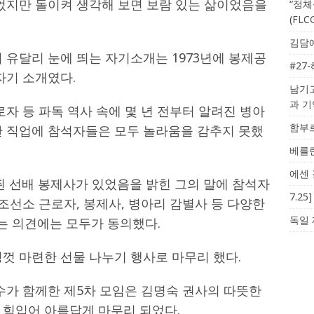
이었지만 돌이켜 생각해 보면 보람 있는 삶이었음을
“정체
(FL
김담예
 유달리 눈에 띄는 자기소개는 1973년에 봉제공
#27
자기 소개였다.
남기고
과 
로자 등 파독 역사 속에 몇 년 전부터 알려진 병아
함부르
한 직업에 참석자들은 모두 놀라움을 감추지 못했
베를린
에센 
 된 선배 봉제사가 있었음을 밝힌 그의 말에 참석자
7.2
 조선소 근로자, 봉제사, 병아리 감별사 등 다양한
독일 
 의견에는 모두가 동의했다.
껏 마련한 선물 나누기 행사로 마무리 했다.
수가 함께한 제5차 모임은 김명숙 권사의 따뜻한
 힘입어 아름답게 마무리 되었다.