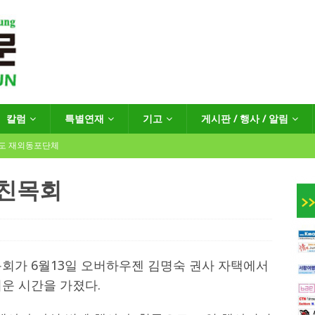
칼럼
특별연재
기고
게시판 / 행사 / 알림
년도 재외동포단체
인친목회
인회장선거 공고
게시판 / 행사 / 알림
독일 연방·주정부 조치현황
회가 6월13일 오버하우젠 김명숙 권사 자택에서
거운 시간을 가졌다.
 재독일한인체육회로 거듭나겠습니다”
한인소식
…“한-EU 협력 ‘가교’ 넘어 혁신 거점으로”
한인소식