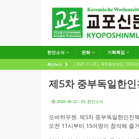
한인소식
문화
기획특집
[ 2021-11-22 ]
재외동포재단, ‘2022
최신뉴스
지원사업 수요조사’ 실시
한인소식
제5차 중부독일한
[ 2021-09-24 ]
함부르크한인회
제57회 정기총회 공고 및 제30대 한
2026-06-22
한인소식
[ 2020-12-14 ]
코로나 확산세에 따른 
오버하우젠. 제5차 중부독일한인친목
(12.14일 기준)
게시판 / 행사 / 알림
오전 11시부터 15여명이 참석해 즐
[ 2026-07-27 ]
“재독동포와 함께하는
[ 2026-07-27 ]
KIST 유럽연구소 30돌