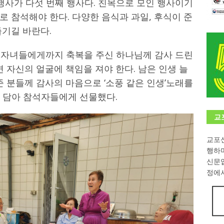
행사가 다섯 번째 행사다. 친목으로 모인 행사이기
 참석해야 한다. 다양한 음식과 과일, 후식이 준
학대회(VfK)’ 성료
한인소식
즐기길 바란다.
8회 한국어능력시험 (TOPIK)
게시판 / 행사 / 알림
 독일 한인 차세대 협회(FLCG), 뮌헨 공대(TUM)서 화려한 출범
한
 자녀들에게까지 축복을 주신 하나님께 감사 드린
면 자신의 얼굴에 책임을 져야 한다. 남은 인생 늘
준 분들께 감사의 마음으로 ‘소풍 같은 인생’노래를
니다.
사랑의 손길
 담아 참석자들에게 선물했다.
.
게시판 / 행사 / 알림
교
교포신
행하
신문
정에서