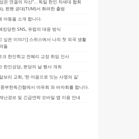
성은 연결의 자산”… 독일 한인 차세대 협회
CG), 뮌헨 공대(TUM)서 화려한 출범
 아동을 소개 합니다.
-해킹당한 SNS, 유럽의 대응 방식
 싶은 이야기] 스위스에서 나의 첫 외국 생활
기억들
크 한인학교 전혜리 교장 취임 인사
 한인성당, 본당의 날 행사 개최
갈보리 교회, ‘한 마음으로 잇는 사명의 길’
5] 중부한독간협에서 야유회 와 바자회를 합니다.
재난경보 및 긴급연락 모바일 앱 이용 안내