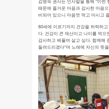
김명숙 권사는 인사말을 통해 “이번 
때문에 즐거운 마음과 감사한 마음으로
[ 2026-07-27 ]
튀빙겐대, ‘독일어권 한국
비되어 있으니 마음껏 먹고 마시고 
[ 2026-07-20 ]
7.23 접수마감] 제10
[ 2026-07-20 ]
“정체성은 연결의 자산”…
80세에 이르기까지 건강을 허락하고
인소식
다. 건강이 큰 재산이고 나이를 먹으
감사하고 베풀며 살고 싶다. 함께해 
[ 2026-07-20 ]
김담예 아동을 소개 합
들려드리겠다“며 노래에 자신의 뜻을
[ 2022-03-20 ]
사진의 주인을 찾습니다