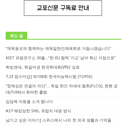
최신 글
“재독동포와 함께하는 재독일한인체육회로 거듭나겠습니다”
KIST 유럽연구소 30돌…“한-EU 협력 ‘가교’ 넘어 혁신 거점으로”
튀빙겐대, ‘독일어권 한국학대회(VfK)’ 성료
7.23 접수마감] 제108회 한국어능력시험 (TOPIK)
“정체성은 연결의 자산”… 독일 한인 차세대 협회(FLCG), 뮌헨 공
대(TUM)서 화려한 출범
김담예 아동을 소개 합니다.
#27-해킹당한 SNS, 유럽의 대응 방식
남기고 싶은 이야기] 스위스에서 나의 첫 외국 생활과 기억들