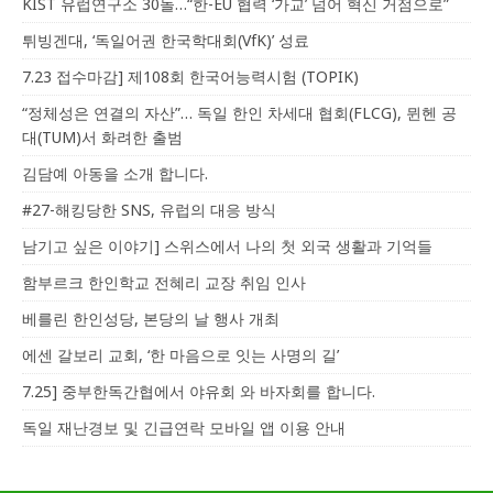
KIST 유럽연구소 30돌…“한-EU 협력 ‘가교’ 넘어 혁신 거점으로”
튀빙겐대, ‘독일어권 한국학대회(VfK)’ 성료
7.23 접수마감] 제108회 한국어능력시험 (TOPIK)
“정체성은 연결의 자산”… 독일 한인 차세대 협회(FLCG), 뮌헨 공
대(TUM)서 화려한 출범
김담예 아동을 소개 합니다.
#27-해킹당한 SNS, 유럽의 대응 방식
남기고 싶은 이야기] 스위스에서 나의 첫 외국 생활과 기억들
함부르크 한인학교 전혜리 교장 취임 인사
베를린 한인성당, 본당의 날 행사 개최
에센 갈보리 교회, ‘한 마음으로 잇는 사명의 길’
7.25] 중부한독간협에서 야유회 와 바자회를 합니다.
독일 재난경보 및 긴급연락 모바일 앱 이용 안내