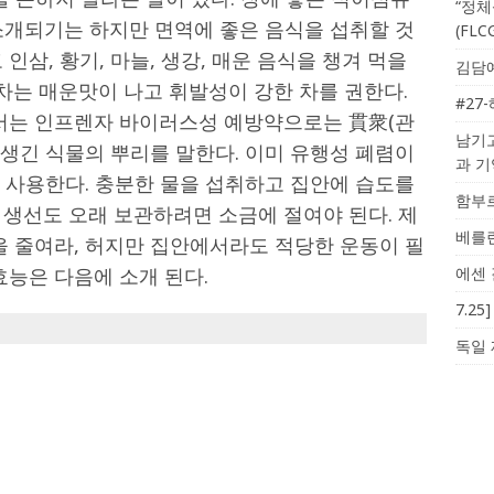
“정체
소개되기는 하지만 면역에 좋은 음식을 섭취할 것
(FL
인삼, 황기, 마늘, 생강, 매운 음식을 챙겨 먹을
김담예
 차는 매운맛이 나고 휘발성이 강한 차를 권한다.
#27
에서는 인프렌자 바이러스성 예방약으로는 貫衆(관
남기고
이 생긴 식물의 뿌리를 말한다. 이미 유행성 폐렴이
과 
 사용한다. 충분한 물을 섭취하고 집안에 습도를
함부르
 생선도 오래 보관하려면 소금에 절여야 된다. 제
베를린
을 줄여라, 허지만 집안에서라도 적당한 운동이 필
효능은 다음에 소개 된다.
에센 
7.2
독일 