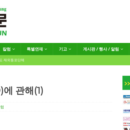
칼럼
특별연재
기고
게시판 / 행사 / 알림
년도 재외동포단체
)에 관해(1)
인회장선거 공고
게시판 / 행사 / 알림
독일 연방·주정부 조치현황
칼럼
 재독일한인체육회로 거듭나겠습니다”
한인소식
…“한-EU 협력 ‘가교’ 넘어 혁신 거점으로”
한인소식