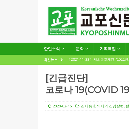
한인소식
문화
기획특집
[ 2021-11-22 ]
재외동포재단, ‘2022
최신뉴스
지원사업 수요조사’ 실시
한인소식
[긴급진단]
[ 2021-09-24 ]
함부르크한인회
코로나 19(COVID 19
제57회 정기총회 공고 및 제30대 한
[ 2020-12-14 ]
코로나 확산세에 따른 
2020-03-16
김재승 한의사의 건강칼럼
,
(12.14일 기준)
게시판 / 행사 / 알림
[ 2026-07-27 ]
“재독동포와 함께하는
[ 2026-07-27 ]
KIST 유럽연구소 30돌