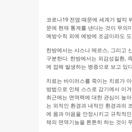
[ 2026-07-27 ]
튀빙겐대, ‘독일어권 한국
코로나19 전염 때문에 세계가 발칵 
[ 2026-07-20 ]
7.23 접수마감] 제10
문에 현재 통계를 낸다는 것이 무의
[ 2026-07-20 ]
“정체성은 연결의 자산”…
예방수칙 외에 예방에 조금이라도 도
인소식
한방에서는 샤스나 메르스, 그리고 
[ 2026-07-20 ]
김담예 아동을 소개 합
구분한다. 한방에서는 외감성질환, 
[ 2022-03-20 ]
사진의 주인을 찾습니다
에 접해 발생하는 병증으로 보고 있다
치료는 바이러스를 죽이는 치료가 아
방법으로 인체 스스로 감기에서 이겨
최근에는 면역력에 대한 관심이 높아진
는 외적인 환경과 내적인 환경과의 
에 몸과 마음을 안정시키고 규칙적인
체의 면역기능을 튼튼히 하는 것이 