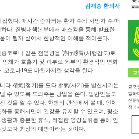
김재승 한의사
학대회(VfK)’ 성료
한인소식
뒤집혔다. 매시간 증가되는 환자 수와 사망자 수 때
8회 한국어능력시험 (TOPIK)
게시판 / 행사 / 알림
미하다. 질병대책본부에서 매스컴을 통해 발표한
 독일 한인 차세대 협회(FLCG), 뮌헨 공대(TUM)서 화려한 출범
한
움이 될까 싶어서 한방적인 이해를 적어본다.
신종코로나 같은 전염병을 詩行感冒(시행감모)로
니다.
사랑의 손길
즉 인체가 호흡기 및 피부로 외부의 환경적인 변화
.
게시판 / 행사 / 알림
. 코로나19도 마찬가지란 생각을 한다.
교
니라 精氣(정기)를 도와 邪氣(사기)를 발산시키는
교포신
낼 수 있도록 도와주는 방법을 쓴다. 일반인들도
행하
신문
 것을 알 수 있다. 한방의 관점에서 볼 때, 인체
정에서
조화를 통해서만이 건강을 유지할 수 있으며, 평소
 생활과 충분한 휴식, 적절한 영양섭취를 통해 인
무엇보다 최상의 예방이라는 것이다.