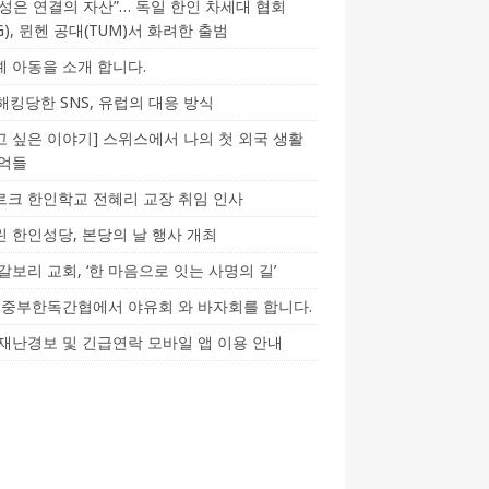
성은 연결의 자산”… 독일 한인 차세대 협회
CG), 뮌헨 공대(TUM)서 화려한 출범
 아동을 소개 합니다.
-해킹당한 SNS, 유럽의 대응 방식
 싶은 이야기] 스위스에서 나의 첫 외국 생활
기억들
크 한인학교 전혜리 교장 취임 인사
 한인성당, 본당의 날 행사 개최
갈보리 교회, ‘한 마음으로 잇는 사명의 길’
5] 중부한독간협에서 야유회 와 바자회를 합니다.
재난경보 및 긴급연락 모바일 앱 이용 안내