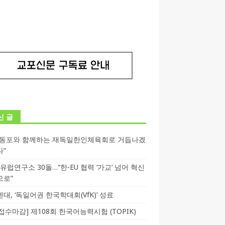
신 글
독동포와 함께하는 재독일한인체육회로 거듭나겠
다”
T 유럽연구소 30돌…“한-EU 협력 ‘가교’ 넘어 혁신
으로”
대, ‘독일어권 한국학대회(VfK)’ 성료
3 접수마감] 제108회 한국어능력시험 (TOPIK)