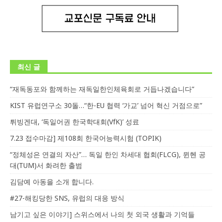
최신 글
“재독동포와 함께하는 재독일한인체육회로 거듭나겠습니다”
KIST 유럽연구소 30돌…“한-EU 협력 ‘가교’ 넘어 혁신 거점으로”
튀빙겐대, ‘독일어권 한국학대회(VfK)’ 성료
7.23 접수마감] 제108회 한국어능력시험 (TOPIK)
“정체성은 연결의 자산”… 독일 한인 차세대 협회(FLCG), 뮌헨 공
대(TUM)서 화려한 출범
김담예 아동을 소개 합니다.
#27-해킹당한 SNS, 유럽의 대응 방식
남기고 싶은 이야기] 스위스에서 나의 첫 외국 생활과 기억들