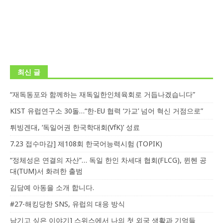
최신 글
“재독동포와 함께하는 재독일한인체육회로 거듭나겠습니다”
KIST 유럽연구소 30돌…“한-EU 협력 ‘가교’ 넘어 혁신 거점으로”
튀빙겐대, ‘독일어권 한국학대회(VfK)’ 성료
7.23 접수마감] 제108회 한국어능력시험 (TOPIK)
“정체성은 연결의 자산”… 독일 한인 차세대 협회(FLCG), 뮌헨 공
대(TUM)서 화려한 출범
김담예 아동을 소개 합니다.
#27-해킹당한 SNS, 유럽의 대응 방식
남기고 싶은 이야기] 스위스에서 나의 첫 외국 생활과 기억들