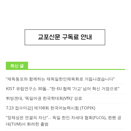
최신 글
“재독동포와 함께하는 재독일한인체육회로 거듭나겠습니다”
KIST 유럽연구소 30돌…“한-EU 협력 ‘가교’ 넘어 혁신 거점으로”
튀빙겐대, ‘독일어권 한국학대회(VfK)’ 성료
7.23 접수마감] 제108회 한국어능력시험 (TOPIK)
“정체성은 연결의 자산”… 독일 한인 차세대 협회(FLCG), 뮌헨 공
대(TUM)서 화려한 출범