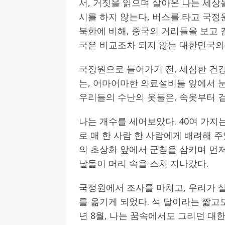
서, 거짓을 읽으며 살아온 나는 세상
시를 하지 않는다, 버스를 타고 국정
[ 2026-07-27 ]
튀빙겐대, ‘독일어권 한국
북한에 비해, 중국의 거리들을 보고 
[ 2026-07-20 ]
7.23 접수마감] 제10
국은 비교조차 되지 않는 대한민국의 
[ 2026-07-20 ]
“정체성은 연결의 자산”…
인소식
국정원으로 들어가기 전, 세심한 건강
는, 어마어마한 의료설비들 앞에서 눈
[ 2026-07-20 ]
김담예 아동을 소개 합
우리들의 수난의 옷들은, 속옷부터 
[ 2022-03-20 ]
사진의 주인을 찾습니다
나는 개수를 세어보았다. 40여 가지는
로 매 한 사람 한 사람에게 배려해 주
의 초상화 앞에서 군침을 삼키며 먼저
날들이 머리 속을 스쳐 지나갔다.
국정원에서 조사를 마치고, 우리가 
를 옮기게 되었다. 석 달이라는 짧고도
년 8월, 나는 꿈속에서도 그리던 대