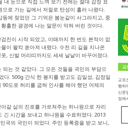
을 내 눈으로 직접 느껴 보기 전에는 절대 감정 표
원으로 가는 길에서 저절로 탄성이 흘러 나왔다.
학대회(VfK)’ 성료
한인소식
감동에 젖었던 그 기억은 봄눈같이 사그라지고, 중
8회 한국어능력시험 (TOPIK)
게시판 / 행사 / 알림
황홀한 광경에 나는 말문이 막혀 버린 것이다.
 독일 한인 차세대 협회(FLCG), 뮌헨 공대(TUM)서 화려한 출범
한
검진이 시작 되었고, 이때까지 한 번도 본적이 없
물이 왈칵 쏟아져 내렸다. 수천 리 길을 지나온
니다.
사랑의 손길
겉옷, 신발 머리띠까지도 세세 낱낱이 바꾸어졌다.
.
게시판 / 행사 / 알림
교
 되는 것 같았다. 그 모든 것들을 국민의 부담으
었다. 500g 간식 한 봉지를 받고도 김일성, 김정일
교포신
 90도로 허리를 굽혀 인사를 해야 했던 어제의
행하
신문
정에서
살아갈 삶의 진로를 가르쳐주는 하나원으로 자리
 긴 시간을 보내고 하나원을 수료하였다. 2013
한민국의 국민이 되었다. 주민 등록증을 받고 보니,