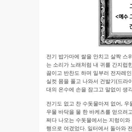
전기 밥가마에 쌀을 안치고 살짝 스
는 소리가 노래처럼 내 귀를 간지럽힌
끓이고 반찬도 하며 일부러 전자레인지
실컷 몸을 풀고 나와서 건발기(드라
대의 온수에 손을 잠그고 말없이 생각
전기도 없고 찬 수돗물마져 없어, 우
우물 바닥을 물 한 바케츠를 얻으려고
쩌다 나오는 수돗물에서는 지렁이와
행으로 여겼었다. 일터에서 돌아와 