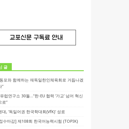
신 글
독동포와 함께하는 재독일한인체육회로 거듭나겠
다”
T 유럽연구소 30돌…“한-EU 협력 ‘가교’ 넘어 혁신
으로”
대, ‘독일어권 한국학대회(VfK)’ 성료
3 접수마감] 제108회 한국어능력시험 (TOPIK)