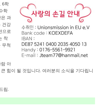
 6학
 수학
망은 과
은 건강
 편으로
는 착
를 무척
자람 아
 큰 힘이 될 것입니다. 여러분의 소식을 기다립니
드림.