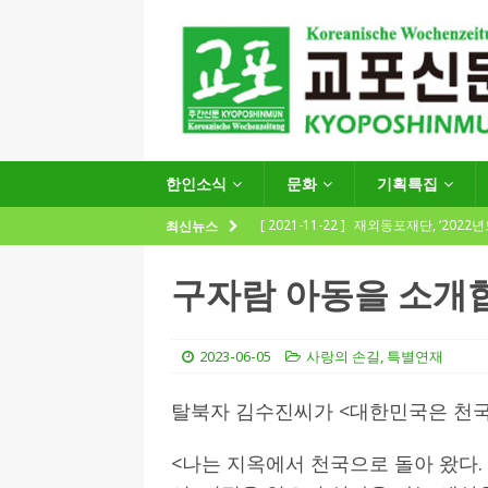
한인소식
문화
기획특집
[ 2021-11-22 ]
재외동포재단, ‘2022
최신뉴스
지원사업 수요조사’ 실시
한인소식
구자람 아동을 소개
[ 2021-09-24 ]
함부르크한인회
제57회 정기총회 공고 및 제30대 한
2023-06-05
사랑의 손길
,
특별연재
[ 2020-12-14 ]
코로나 확산세에 따른 
탈북자 김수진씨가 <대한민국은 천국
(12.14일 기준)
게시판 / 행사 / 알림
[ 2026-07-27 ]
“재독동포와 함께하는
<나는 지옥에서 천국으로 돌아 왔다.
[ 2026-07-27 ]
KIST 유럽연구소 30돌