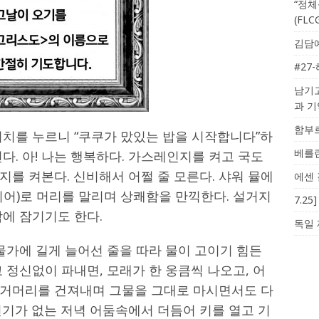
“정체
(FL
김담예
#27
남기고
과 
함부르
위치를 누르니 “쿠쿠가 맜있는 밥을 시작합니다”하
베를린
다. 아! 나는 행복하다. 가스레인지를 켜고 국도
를 켜본다. 신비해서 어쩔 줄 모른다. 샤워 뮬에
에센 
이어)로 머리를 말리며 상쾌함을 만끽한다. 설거지
7.2
에 잠기기도 한다.
독일 
물가에 길게 늘어선 줄을 따라 물이 고이기 힘든
 정신없이 파내면, 모래가 한 웅큼씩 나오고, 어
 거머리를 건져내며 그물을 그대로 마시면서도 다
전기가 없는 저녁 어둠속에서 더듬어 키를 열고 기