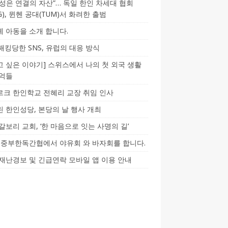
성은 연결의 자산”… 독일 한인 차세대 협회
CG), 뮌헨 공대(TUM)서 화려한 출범
 아동을 소개 합니다.
-해킹당한 SNS, 유럽의 대응 방식
 싶은 이야기] 스위스에서 나의 첫 외국 생활
기억들
크 한인학교 전혜리 교장 취임 인사
 한인성당, 본당의 날 행사 개최
갈보리 교회, ‘한 마음으로 잇는 사명의 길’
5] 중부한독간협에서 야유회 와 바자회를 합니다.
재난경보 및 긴급연락 모바일 앱 이용 안내