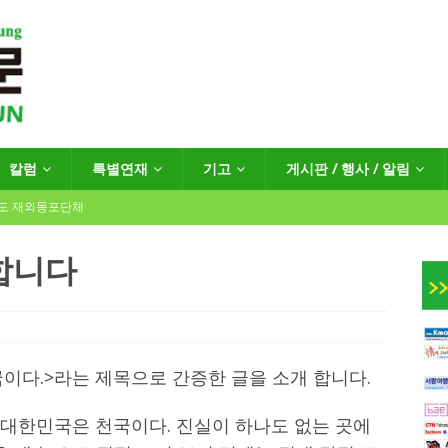
칼럼
특별연재
기고
게시판 / 행사 / 알림
년도 재외동포단체
합니다
인회장선거 공고
게시판 / 행사 / 알림
독일 연방·주정부 조치현황
이다.>라는 제목으로 간증한 글을 소개 합니다.
 재독일한인체육회로 거듭나겠습니다”
한인소식
 대한민국은 천국이다. 진실이 하나도 없는 곳에
…“한-EU 협력 ‘가교’ 넘어 혁신 거점으로”
한인소식