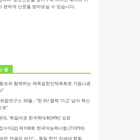
 편하게 신문을 받아보실 수 있습니다.
신 글
독동포와 함께하는 재독일한인체육회로 거듭나겠
다”
T 유럽연구소 30돌…“한-EU 협력 ‘가교’ 넘어 혁신
으로”
대, ‘독일어권 한국학대회(VfK)’ 성료
3 접수마감] 제108회 한국어능력시험 (TOPIK)
성은 연결의 자산”… 독일 한인 차세대 협회