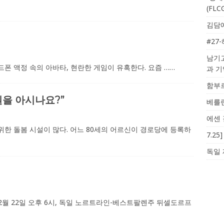
(FL
김담예
#27
남기고
핸드폰 액정 속의 아바타, 현란한 게임이 유혹한다. 요즘
……
과 
함부르
치원을 아시나요?”
베를린
에센 
한 돌봄 시설이 많다. 어느 80세의 어르신이 경로당에 등록하
7.2
독일 
12월 22일 오후 6시, 독일 노르트라인-베스트팔렌주 뒤셀도르프