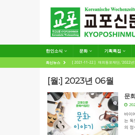
한인소식
문화
기획특집
[ 2021-11-22 ]
재외동포재단, ‘2022
최신뉴스
지원사업 수요조사’ 실시
한인소식
[월:]
2023년 06월
[ 2021-09-24 ]
함부르크한인회
제57회 정기총회 공고 및 제30대 한
문화
[ 2020-12-14 ]
코로나 확산세에 따른 
202
(12.14일 기준)
게시판 / 행사 / 알림
바이에
는 독
[ 2026-07-27 ]
“재독동포와 함께하는
의 정
[ 2026-07-27 ]
KIST 유럽연구소 30돌