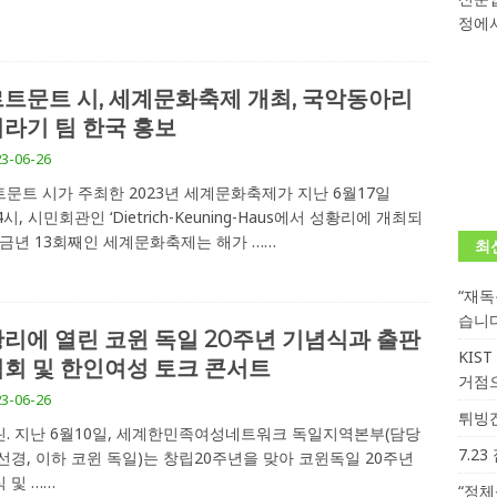
정에서
학대회(VfK)’ 성료
한인소식
8회 한국어능력시험 (TOPIK)
게시판 / 행사 / 알림
트문트 시, 세계문화축제 개최, 국악동아리
 독일 한인 차세대 협회(FLCG), 뮌헨 공대(TUM)서 화려한 출범
한
라기 팀 한국 홍보
3-06-26
니다.
사랑의 손길
문트 시가 주최한 2023년 세계문화축제가 지난 6월17일
4시, 시민회관인 ‘Dietrich-Keuning-Haus에서 성황리에 개최되
.
게시판 / 행사 / 알림
 금년 13회째인 세계문화축제는 해가
……
최
“재
습니
리에 열린 코윈 독일 20주년 기념식과 출판
KIS
회 및 한인여성 토크 콘서트
거점
3-06-26
튀빙겐
. 지난 6월10일, 세계한민족여성네트워크 독일지역본부(담당
7.2
선경, 이하 코윈 독일)는 창립20주년을 맞아 코윈독일 20주년
식 및
……
“정체