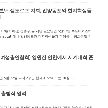
/뒤셀도르프 지회, 입양동포와 현지학생들
최
회(지회장; 정종구)는 지난 토요일인 6월17일 루드비힉스하
sieninstitut)에서 입양동포와 현지학생들과 함께하는 평화통일 강
결혼여성총연합회) 임원진 인천에서 세계대회 준
년 5월 22일 부터 2주간 한국에 모여 오는 10월
……
 출범식 열려
R17121)으로 등재된 프랑크푸르트 한인회(회장 황춘자)가 6월