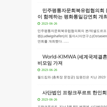
민주평통자문회북유럽협의회 본
이 함께하는 평화통일강연회 개
2023-06-26
민주평통자문회북유럽협의회의 본/뒤셀도르프 지
펜(Ludwigshafen)의 동아시아연구소(Osta
연회를 개최했다.
……
World-KIMWA (세계국제
비모임 가져
2023-06-26
월드킴와 (총회장 문정균) 임원진은 지난 2023 
사단법인 프랑크푸르트 한인회
2023-06-26
프랑크푸르트. 지난 5월 8일 법원에 사단법인(V