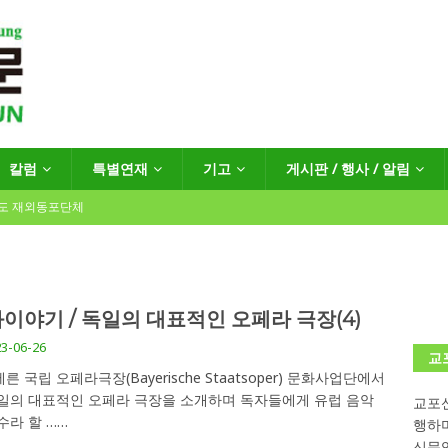
칼럼
특별연재
기고
게시판 / 행사 / 알림
년도 재외동포단체
인회장선거 공고
게시판 / 행사 / 알림
이야기 / 독일의 대표적인 오페라 극장(4)
독일 연방·주정부 조치현황
3-06-26
교
른 국립 오페라극장(Bayerische Staatsoper) 문화사업단에서
일의 대표적인 오페라 극장을 소개하며 독자들에게 유럽 음악
교포신
 재독일한인체육회로 거듭나겠습니다”
한인소식
수라 할
……
행하
…“한-EU 협력 ‘가교’ 넘어 혁신 거점으로”
한인소식
신문