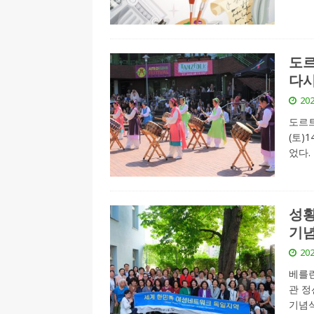
[ 2026-07-27 ]
튀빙겐대, ‘독일어권 한국
[ 2026-07-20 ]
7.23 접수마감] 제10
도르
[ 2026-07-20 ]
“정체성은 연결의 자산”…
다시
인소식
202
[ 2026-07-20 ]
김담예 아동을 소개 합
도르트
(토)1
[ 2022-03-20 ]
사진의 주인을 찾습니다
었다.
성황
기념
202
베를린
관 정
기념