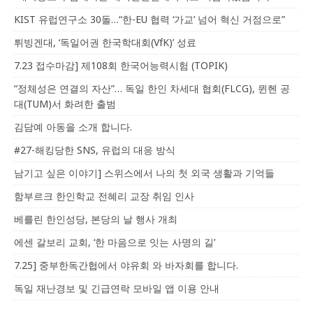
KIST 유럽연구소 30돌…“한-EU 협력 ‘가교’ 넘어 혁신 거점으로”
튀빙겐대, ‘독일어권 한국학대회(VfK)’ 성료
7.23 접수마감] 제108회 한국어능력시험 (TOPIK)
“정체성은 연결의 자산”… 독일 한인 차세대 협회(FLCG), 뮌헨 공
대(TUM)서 화려한 출범
김담예 아동을 소개 합니다.
#27-해킹당한 SNS, 유럽의 대응 방식
남기고 싶은 이야기] 스위스에서 나의 첫 외국 생활과 기억들
함부르크 한인학교 전혜리 교장 취임 인사
베를린 한인성당, 본당의 날 행사 개최
에센 갈보리 교회, ‘한 마음으로 잇는 사명의 길’
7.25] 중부한독간협에서 야유회 와 바자회를 합니다.
독일 재난경보 및 긴급연락 모바일 앱 이용 안내