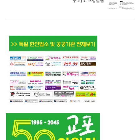
부고] 고 조상섭님