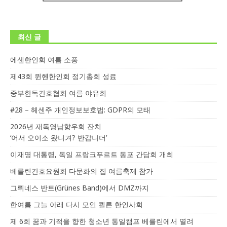
최신 글
에센한인회 여름 소풍
제43회 뮌헨한인회 정기총회 성료
중부한독간호협회 여름 야유회
#28 – 헤센주 개인정보보호법: GDPR의 모태
2026년 재독영남향우회 잔치
‘어서 오이소 왔니겨? 반갑니더’
이재명 대통령, 독일 프랑크푸르트 동포 간담회 개최
베를린간호요원회 다문화의 집 여름축제 참가
그뤼네스 반트(Grünes Band)에서 DMZ까지
한여름 그늘 아래 다시 모인 쾰른 한인사회
제 6회 꿈과 기적을 향한 청소년 통일캠프 베를린에서 열려