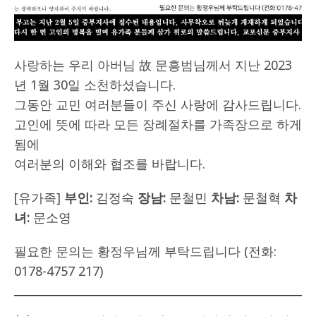
사랑하는 우리 아버님 故 문흥범님께서 지난 2023
년 1월 30일 소천하셨습니다.
그동안 교민 여러분들이 주신 사랑에 감사드립니다.
고인에 뜻에 따라 모든 장례절차를 가족장으로 하게
됨에
여러분의 이해와 협조를 바랍니다.
[유가족]
부인:
김정숙
장남:
문철민
차남:
문철혁
차
녀:
문소영
필요한 문의는 황정우님께 부탁드립니다 (전화:
0178-4757 217)