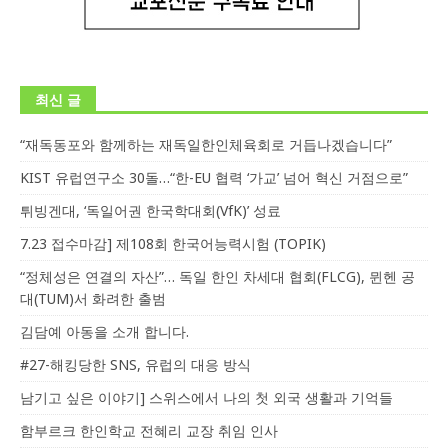
최신 글
“재독동포와 함께하는 재독일한인체육회로 거듭나겠습니다”
KIST 유럽연구소 30돌…“한-EU 협력 ‘가교’ 넘어 혁신 거점으로”
튀빙겐대, ‘독일어권 한국학대회(VfK)’ 성료
7.23 접수마감] 제108회 한국어능력시험 (TOPIK)
“정체성은 연결의 자산”… 독일 한인 차세대 협회(FLCG), 뮌헨 공
대(TUM)서 화려한 출범
김담예 아동을 소개 합니다.
#27-해킹당한 SNS, 유럽의 대응 방식
남기고 싶은 이야기] 스위스에서 나의 첫 외국 생활과 기억들
함부르크 한인학교 전혜리 교장 취임 인사