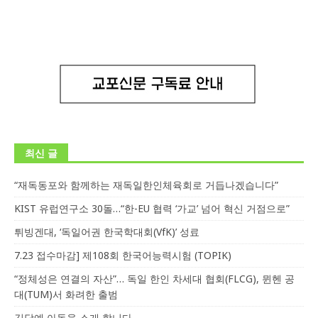
최신 글
“재독동포와 함께하는 재독일한인체육회로 거듭나겠습니다”
KIST 유럽연구소 30돌…“한-EU 협력 ‘가교’ 넘어 혁신 거점으로”
튀빙겐대, ‘독일어권 한국학대회(VfK)’ 성료
7.23 접수마감] 제108회 한국어능력시험 (TOPIK)
“정체성은 연결의 자산”… 독일 한인 차세대 협회(FLCG), 뮌헨 공
대(TUM)서 화려한 출범
김담예 아동을 소개 합니다.