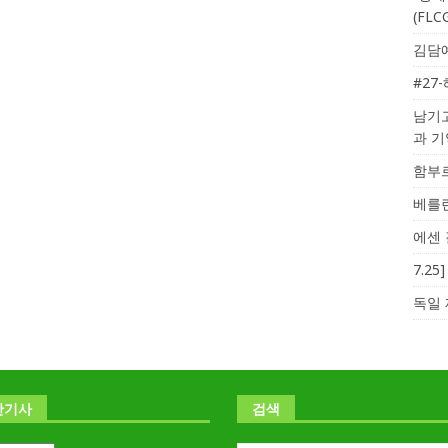
(FL
김담예
#27
남기고
과 
함부르
베를린
에센 
7.2
독일 
난기사
검색