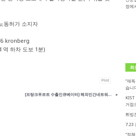
정에서
학대회(VfK)’ 성료
한인소식
회 한국어능력시험 (TOPIK)
게시판 / 행사 / 알림
 노동허가 소지자
 독일 한인 차세대 협회(FLCG), 뮌헨 공대(TUM)서 화려한 출범
한
76 kronberg
​ud 역 하차 도보 1분)
니다.
사랑의 손길
.
게시판 / 행사 / 알림
최
“재
Print
습니
[프랑크푸르트 수출인큐베이터] 해외민간네트워크 참가업체 모집
»
KIS
거점
튀빙겐
7.2
“정체