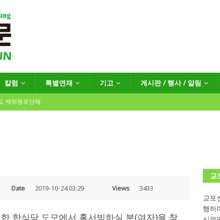
칼럼
특별연재
기고
게시판 / 행사 / 알림
년도 재외동포단체
인회장선거 공고
게시판 / 행사 / 알림
독일 연방·주정부 조치현황
교
Date
2019-10-24 03:29
Views
3433
교포신
 재독일한인체육회로 거듭나겠습니다”
한인소식
행하
에 위치한 한식당 도모에서 홀서빙하실 분(여자)을 찾
…“한-EU 협력 ‘가교’ 넘어 혁신 거점으로”
한인소식
신문