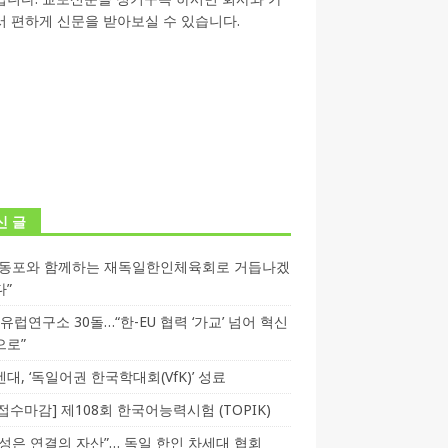
 편하게 신문을 받아보실 수 있습니다.
신 글
독동포와 함께하는 재독일한인체육회로 거듭나겠
다”
T 유럽연구소 30돌…“한-EU 협력 ‘가교’ 넘어 혁신
으로”
대, ‘독일어권 한국학대회(VfK)’ 성료
3 접수마감] 제108회 한국어능력시험 (TOPIK)
성은 연결의 자산”… 독일 한인 차세대 협회