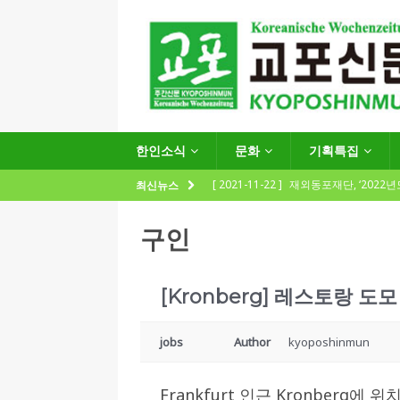
한인소식
문화
기획특집
[ 2021-11-22 ]
재외동포재단, ‘2022
최신뉴스
지원사업 수요조사’ 실시
한인소식
구인
[ 2021-09-24 ]
함부르크한인회
제57회 정기총회 공고 및 제30대 한
[Kronberg] 레스토랑 도모
[ 2020-12-14 ]
코로나 확산세에 따른 
(12.14일 기준)
게시판 / 행사 / 알림
jobs
Author
kyoposhinmun
[ 2026-07-27 ]
“재독동포와 함께하는
Frankfurt 인근 Kronberg
[ 2026-07-27 ]
KIST 유럽연구소 30돌