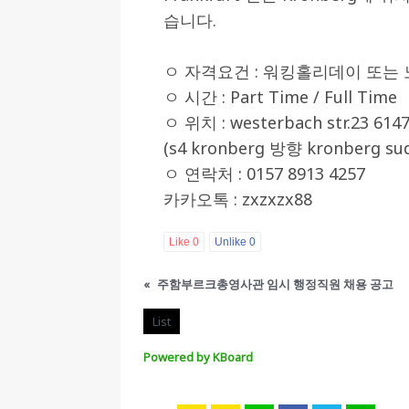
습니다.
[ 2026-07-27 ]
튀빙겐대, ‘독일어권 한국
[ 2026-07-20 ]
7.23 접수마감] 제108
ㅇ 자격요건 : 워킹홀리데이 또는
[ 2026-07-20 ]
“정체성은 연결의 자산”…
ㅇ 시간 : Part Time / Full Time
ㅇ 위치 : westerbach str.23 614
인소식
(s4 kronberg 방향 kronberg s
[ 2026-07-20 ]
김담예 아동을 소개 합
ㅇ 연락처 : 0157 8913 4257
[ 2022-03-20 ]
사진의 주인을 찾습니다
카카오톡 : zxzxzx88
Like
0
Unlike
0
«
주함부르크총영사관 임시 행정직원 채용 공고
List
Powered by KBoard