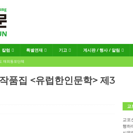
칼럼
특별연재
기고
게시판 / 행사 / 알림
년도 재외동포단체
 작품집 <유럽한인문학> 제3
회장선거 공고
게시판 / 행사 / 알림
독일 연방·주정부 조치현황
교
교포신
 재독일한인체육회로 거듭나겠습니다”
한인소식
행하
“한-EU 협력 ‘가교’ 넘어 혁신 거점으로”
한인소식
신문