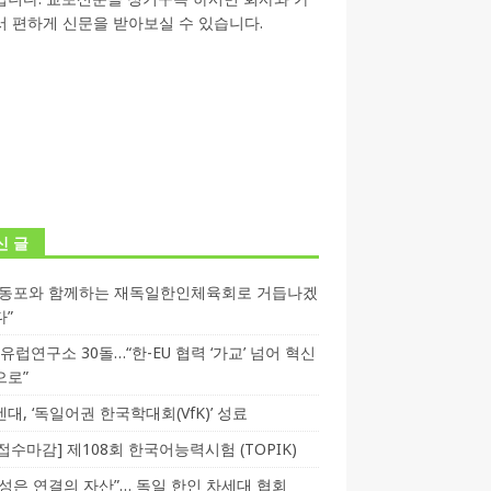
 편하게 신문을 받아보실 수 있습니다.
신 글
독동포와 함께하는 재독일한인체육회로 거듭나겠
다”
T 유럽연구소 30돌…“한-EU 협력 ‘가교’ 넘어 혁신
으로”
대, ‘독일어권 한국학대회(VfK)’ 성료
3 접수마감] 제108회 한국어능력시험 (TOPIK)
성은 연결의 자산”… 독일 한인 차세대 협회