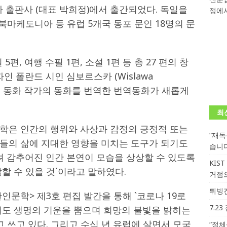
 출판사 (대표 박희정)에서 출간되었다. 독일을
정에서
학대회(VfK)’ 성료
한인소식
북마케도니아 등 유럽 5개국 동포 문인 18명의 문
회 한국어능력시험 (TOPIK)
게시판 / 행사 / 알림
 독일 한인 차세대 협회(FLCG), 뮌헨 공대(TUM)서 화려한 출범
한
5편, 여행 수필 1편, 소설 1편 등 총 27 편의 창
인 폴란드 시인 심보르스카 (Wislawa
니다.
사랑의 손길
 독일 동화 작가의 동화를 번역한 번역동화가 새롭게
.
게시판 / 행사 / 알림
최
학은 인간의 행위와 사상과 감정의 긍정적 또는
“재
들의 삶에 지대한 영향을 미치는 도구가 되기도
습니
려 감추어진 인간 본연이 모습을 상상할 수 있도록
KIS
할 수 있을 것´이라고 말하였다.
거점
튀빙겐
문학> 제3호 편집 발간을 통해 `코로나 19로
7.2
서도 생명의 기운을 뿜으며 희망의 불빛을 밝히는
고 쓰고 있다. 그리고 수십 년 유럽에 살면서 모국
“정체