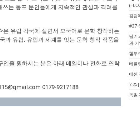
(FL
 애쓰는 동포 문인들에게 지속적인 관심과 격려를
김담예
#27
학>은 유럽 각국에 살면서 모국어로 문학 창작하는
남기고
국과 유럽, 유럽과 세계를 잇는 문학 창작 작품을
과 
함부르
 구입을 원하시는 분은 아래 메일이나 전화로 연락
베를린
에센 
7.2
115@gmail.com 0179-9217188
독일 