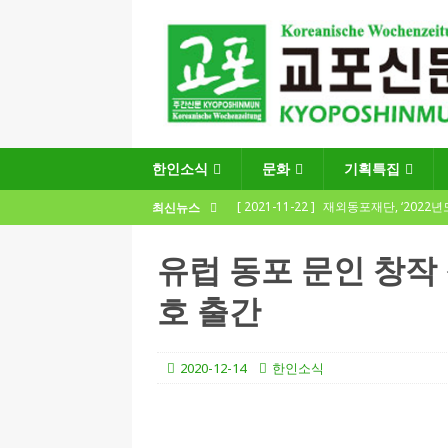
한인소식
문화
기획특집
[ 2021-11-22 ]
재외동포재단, ‘2022
최신뉴스
지원사업 수요조사’ 실시
한인소식
유럽 동포 문인 창작
[ 2021-09-24 ]
함부르크한인회
호 출간
제57회 정기총회 공고 및 제30대 한인
[ 2020-12-14 ]
코로나 확산세에 따른 
2020-12-14
한인소식
(12.14일 기준)
게시판 / 행사 / 알림
[ 2026-07-27 ]
“재독동포와 함께하는
[ 2026-07-27 ]
KIST 유럽연구소 30돌…