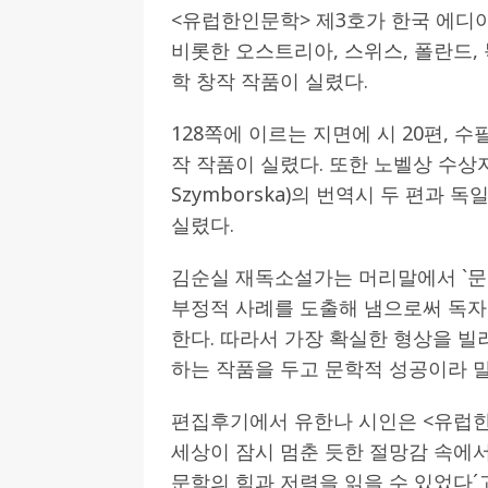
<유럽한인문학> 제3호가 한국 에디아
[ 2026-07-27 ]
튀빙겐대, ‘독일어권 한국
비롯한 오스트리아, 스위스, 폴란드, 
[ 2026-07-20 ]
7.23 접수마감] 제108
학 창작 작품이 실렸다.
[ 2026-07-20 ]
“정체성은 연결의 자산”…
128쪽에 이르는 지면에 시 20편, 수필 
인소식
작 작품이 실렸다. 또한 노벨상 수상자
[ 2026-07-20 ]
김담예 아동을 소개 합
Szymborska)의 번역시 두 편과
[ 2022-03-20 ]
사진의 주인을 찾습니다
실렸다.
김순실 재독소설가는 머리말에서 `문
부정적 사례를 도출해 냄으로써 독자
한다. 따라서 가장 확실한 형상을 빌
하는 작품을 두고 문학적 성공이라 말
편집후기에서 유한나 시인은 <유럽한인
세상이 잠시 멈춘 듯한 절망감 속에
문학의 힘과 저력을 읽을 수 있었다´