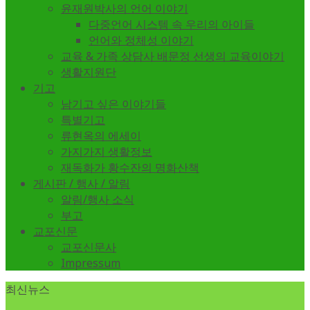
윤재원박사의 언어 이야기
다중언어 시스템 속 우리의 아이들
언어와 정체성 이야기
교육 & 가족 상담사 배문정 선생의 교육이야기
생활지원단
기고
남기고 싶은 이야기들
특별기고
류현옥의 에세이
가지가지 생활정보
재독화가 황수잔의 명화산책
게시판 / 행사 / 알림
알림/행사 소식
부고
교포신문
교포신문사
Impressum
최신뉴스