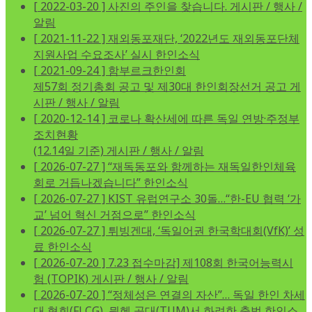
[ 2022-03-20 ]
사진의 주인을 찾습니다.
게시판 / 행사 /
알림
[ 2021-11-22 ]
재외동포재단, ‘2022년도 재외동포단체
지원사업 수요조사’ 실시
한인소식
[ 2021-09-24 ]
함부르크한인회
제57회 정기총회 공고 및 제30대 한인회장선거 공고
게
시판 / 행사 / 알림
[ 2020-12-14 ]
코로나 확산세에 따른 독일 연방·주정부
조치현황
(12.14일 기준)
게시판 / 행사 / 알림
[ 2026-07-27 ]
“재독동포와 함께하는 재독일한인체육
회로 거듭나겠습니다”
한인소식
[ 2026-07-27 ]
KIST 유럽연구소 30돌…“한-EU 협력 ‘가
교’ 넘어 혁신 거점으로”
한인소식
[ 2026-07-27 ]
튀빙겐대, ‘독일어권 한국학대회(VfK)’ 성
료
한인소식
[ 2026-07-20 ]
7.23 접수마감] 제108회 한국어능력시
험 (TOPIK)
게시판 / 행사 / 알림
[ 2026-07-20 ]
“정체성은 연결의 자산”… 독일 한인 차세
대 협회(FLCG), 뮌헨 공대(TUM)서 화려한 출범
한인소