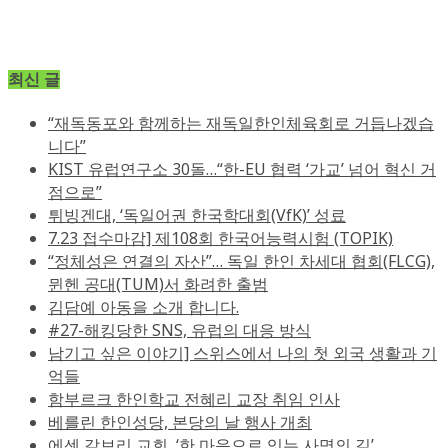
최신 글
“재독동포와 함께하는 재독일한인체육회로 거듭나겠습
니다”
KIST 유럽연구소 30돌…“한-EU 협력 ‘가교’ 넘어 혁신 거
점으로”
튀빙겐대, ‘독일어권 한국학대회(VfK)’ 성료
7.23 접수마감] 제108회 한국어능력시험 (TOPIK)
“정체성은 연결의 자산”… 독일 한인 차세대 협회(FLCG),
뮌헨 공대(TUM)서 화려한 출범
김담예 아동을 소개 합니다.
#27-해킹당한 SNS, 유럽의 대응 방식
남기고 싶은 이야기] 스위스에서 나의 첫 외국 생활과 기
억들
함부르크 한인학교 전혜리 교장 취임 인사
베를린 한인성당, 본당의 날 행사 개최
에센 갈보리 교회, ‘한 마음으로 잇는 사명의 길’