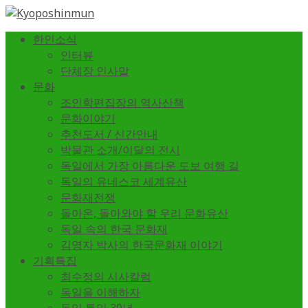
한인소식
인터뷰
단체장 인사말
문화
조인학편집장의 역사산책
문화이야기
추천도서 / 신간안내
박물관 소개/이달의 전시
독일에서 가장 아름다운 도보 여행 길
독일의 유네스코 세계유산
문화재전쟁
돌아온, 돌아와야 할 우리 문화유산
독일 속의 한국 문화재
김영자 박사의 한국문화재 이야기
기획특집
최수정의 시사칼럼
독일을 이해하자