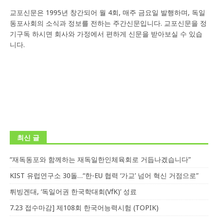
교포신문은 1995년 창간되어 월 4회, 매주 금요일 발행하며, 독일
동포사회의 소식과 정보를 전하는 주간신문입니다. 교포신문을 정
기구독 하시면 회사와 가정에서 편하게 신문을 받아보실 수 있습
니다.
최신 글
“재독동포와 함께하는 재독일한인체육회로 거듭나겠습니다”
KIST 유럽연구소 30돌…“한-EU 협력 ‘가교’ 넘어 혁신 거점으로”
튀빙겐대, ‘독일어권 한국학대회(VfK)’ 성료
7.23 접수마감] 제108회 한국어능력시험 (TOPIK)