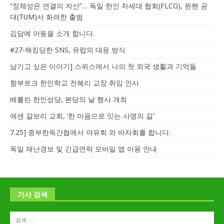
“정체성은 연결의 자산”… 독일 한인 차세대 협회(FLCG), 뮌헨 공
대(TUM)서 화려한 출범
김담예 아동을 소개 합니다.
#27-해킹당한 SNS, 유럽의 대응 방식
남기고 싶은 이야기] 스위스에서 나의 첫 외국 생활과 기억들
함부르크 한인학교 전혜리 교장 취임 인사
베를린 한인성당, 본당의 날 행사 개최
에센 갈보리 교회, ‘한 마음으로 잇는 사명의 길’
7.25] 중부한독간협에서 야유회 와 바자회를 합니다.
독일 재난경보 및 긴급연락 모바일 앱 이용 안내
기사 검색