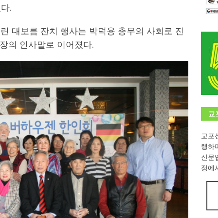
다.
학대회(VfK)’ 성료
한인소식
린 대보름 잔치 행사는 박덕용 총무의 사회로 진
8회 한국어능력시험 (TOPIK)
게시판 / 행사 / 알림
장의 인사말로 이어졌다.
 독일 한인 차세대 협회(FLCG), 뮌헨 공대(TUM)서 화려한 출범
한
니다.
사랑의 손길
.
게시판 / 행사 / 알림
교
교포신
행하
신문
정에서