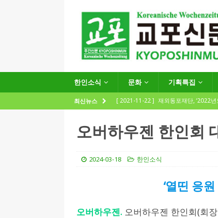
한인소식
문화
기획특집
[ 2021-11-22 ]
재외동포재단, ‘2022
최신뉴스
지원사업 수요조사’ 실시
한인소식
오버하우젠 한인회 
[ 2021-09-24 ]
함부르크한인회
제57회 정기총회 공고 및 제30대 한
2024-03-18
한인소식
[ 2020-12-14 ]
코로나 확산세에 따른 
‘열띤 응원
(12.14일 기준)
게시판 / 행사 / 알림
[ 2026-07-27 ]
“재독동포와 함께하는
오버하우젠.
오버하우젠 한인회(회장:
[ 2026-07-27 ]
KIST 유럽연구소 30돌