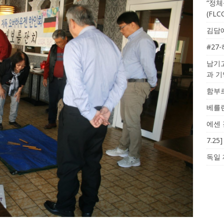
“정체
(FL
김담예
#27
남기고
과 
함부르
베를린
에센 
7.2
독일 