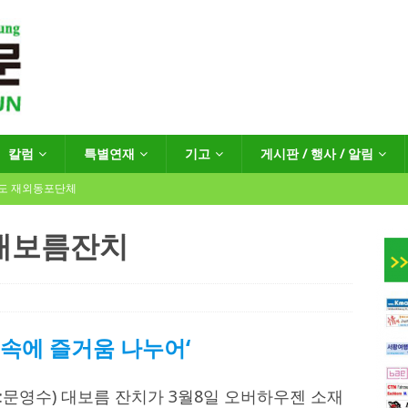
칼럼
특별연재
기고
게시판 / 행사 / 알림
년도 재외동포단체
대보름잔치
인회장선거 공고
게시판 / 행사 / 알림
독일 연방·주정부 조치현황
 속에 즐거움 나누어‘
 재독일한인체육회로 거듭나겠습니다”
한인소식
문영수) 대보름 잔치가 3월8일 오버하우젠 소재
…“한-EU 협력 ‘가교’ 넘어 혁신 거점으로”
한인소식