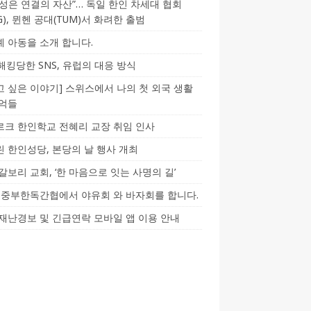
성은 연결의 자산”… 독일 한인 차세대 협회
CG), 뮌헨 공대(TUM)서 화려한 출범
 아동을 소개 합니다.
-해킹당한 SNS, 유럽의 대응 방식
 싶은 이야기] 스위스에서 나의 첫 외국 생활
기억들
크 한인학교 전혜리 교장 취임 인사
 한인성당, 본당의 날 행사 개최
갈보리 교회, ‘한 마음으로 잇는 사명의 길’
5] 중부한독간협에서 야유회 와 바자회를 합니다.
재난경보 및 긴급연락 모바일 앱 이용 안내