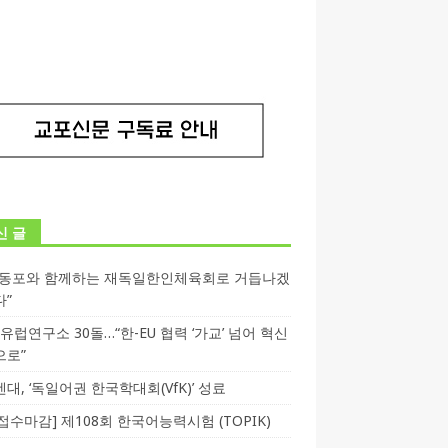
신 글
독동포와 함께하는 재독일한인체육회로 거듭나겠
다”
T 유럽연구소 30돌…“한-EU 협력 ‘가교’ 넘어 혁신
으로”
대, ‘독일어권 한국학대회(VfK)’ 성료
3 접수마감] 제108회 한국어능력시험 (TOPIK)