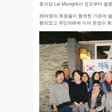
중식당 Lai Mong에서 정오부터 열렸
[ 2026-07-27 ]
튀빙겐대, ‘독일어권 한국
30여명의 회원들이 함께한 가운데 열
[ 2026-07-20 ]
7.23 접수마감] 제10
행되었고 국민의례에 이어 문영수 회
[ 2026-07-20 ]
“정체성은 연결의 자산”…
인소식
[ 2026-07-20 ]
김담예 아동을 소개 합
[ 2022-03-20 ]
사진의 주인을 찾습니다